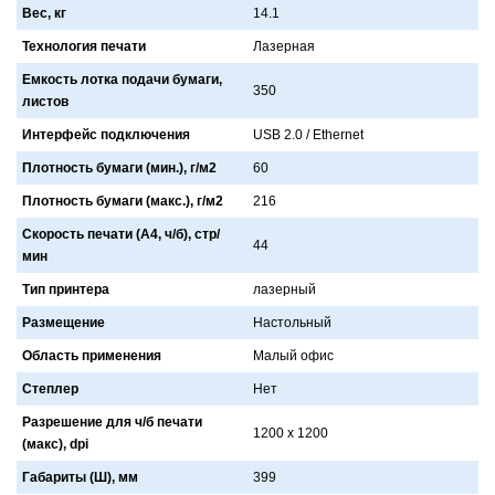
Вес, кг
14.1
Технология печати
Лaзернaя
Емкость лотка подачи бумаги,
350
листов
Интерфейс подключения
USB 2.0 / Ethernet
Плотность бумаги (мин.), г/м2
60
Плотность бумаги (макс.), г/м2
216
Скорость печати (А4, ч/б), стр/
44
мин
Тип принтера
лaзерный
Размещение
Нaстольный
Область применения
Мaлый офис
Степлер
Нет
Разрешение для ч/б печати
1200 x 1200
(макс), dpi
Габариты (Ш), мм
399