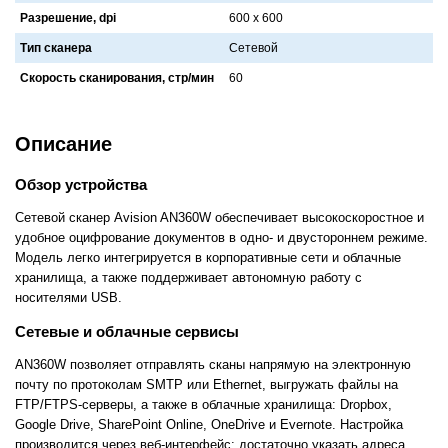
Разрешение, dpi
600 x 600
Тип сканера
Сетевой
Скорость сканирования, стр/мин
60
Описание
Обзор устройства
Сетевой сканер Avision AN360W обеспечивает высокоскоростное и
удобное оцифрование документов в одно- и двустороннем режиме.
Модель легко интегрируется в корпоративные сети и облачные
хранилища, а также поддерживает автономную работу с
носителями USB.
Сетевые и облачные сервисы
AN360W позволяет отправлять сканы напрямую на электронную
почту по протоколам SMTP или Ethernet, выгружать файлы на
FTP/FTPS-серверы, а также в облачные хранилища: Dropbox,
Google Drive, SharePoint Online, OneDrive и Evernote. Настройка
производится через веб-интерфейс: достаточно указать адреса