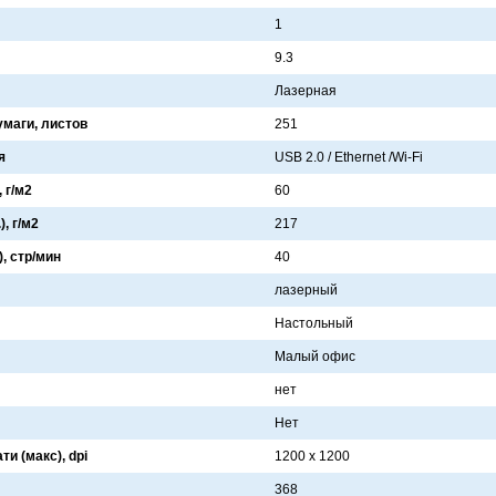
1
9.3
Лaзернaя
умаги, листов
251
я
USB 2.0 / Ethernet /Wi-Fi
 г/м2
60
, г/м2
217
), стр/мин
40
лaзерный
Нaстольный
Мaлый офис
нет
Нет
и (макс), dpi
1200 x 1200
368