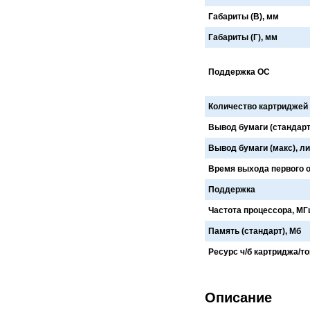
Cronos
Crowley
Габариты (В), мм
CTS Europe
Cutzilla
Cyklos
CZUR
Габариты (Г), мм
D.gen
Da Vinci
Daejin Kostal
Dahle
Поддержка ОС
Dahlia
Dapeng
DAVID
Deffner & Johann
Delta
Diello
Количество картриджей
Digis
Dino-Lite: Digital Microscope
DOKO
Donview
Вывод бумаги (стандарт
Dostmann
Dr. Honle
Вывод бумаги (макс), л
Drager
DSB
Duplo
Dynafold
Время выхода первого от
E-Bake
EBA
Edcomm
Ekamant
Поддержка
Elaskon
ELATEC
Частота процессора, МГ
ELEGOO
Elittech
Eloam
ELSEC
Память (стандарт), Мб
ENVOVE
EPO-TEK
Epson
Es-Te
Ресурс ч/б картриджа/то
Esajet
Esun
Evolon
Exell
EXTEK
F&V
Описание
Fellowes
FGK