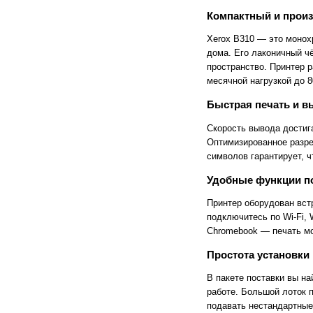
FlashForge
FLSUN
Flying Bear
Foldmaster
Компактный и прои
Foliant
Formlabs
Fotoba
Fplus
Xerox B310 — это монох
Front
FUCHS
дома. Его лаконичный чё
Fuji
Fujifilm
пространство. Принтер 
Fujitsu
Gamblin
месячной нагрузкой до 8
GBC
GCC
Geckotouch
Geha
Быстрая печать и в
GIDEON
Gladwork
GMP
Gnesta
Скорость вывода достиг
Gongzheng
Goodview
Оптимизированное разреш
Grafalex
Grafcut
символов гарантирует, ч
Graphopress
Graphtec
Gregomatic
GTCO CalComp
Удобные функции п
Guangming
Guowang
Hagner
Han-Bond
Принтер оборудован вст
Hanshin
HAROLUX
подключитесь по Wi-Fi, W
HARZ
Hico
Chromebook — печать мо
HID
Hiper
Hiromi Paper Inc
Hisense
Простота установки
Hitachi
Hollytex
Horizon
Hostaphan
В пакете поставки вы на
HP
HSGM
работе. Большой лоток 
HSM
Ideal
подавать нестандартные