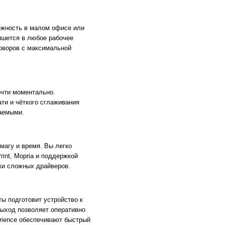
дёжность в малом офисе или
пишется в любое рабочее
говоров с максимальной
очти моментально.
ти и чёткого сглаживания
таемыми.
агу и время. Вы легко
rint, Mopria и поддержкой
ки сложных драйверов.
ты подготовит устройство к
выход позволяет оперативно
rience обеспечивают быстрый