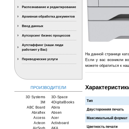
Распознавание и редактирование
Архивная обработка документов
Ввод данных
Аутсорсинг бизнес процессов
Аутстаффинг (наши люди
работают у Вас)
На данной странице кат
Переводческие услуги
Если у вас возникли во
можете обратиться к наш
Характеристики
ПРОИЗВОДИТЕЛИ
3D Systems
3D-Space
Тип
3M
4DigitalBooks
ABC Board
Abira
Двусторонняя печать
Abraflex
Absen
Access
Acer
Максимальный формат
Acteon
Activboard
Цветность печати
AirSorb
AKA