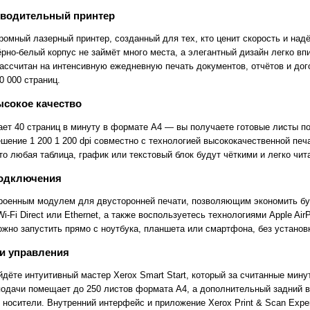
зводительный принтер
ромный лазерный принтер, созданный для тех, кто ценит скорость и на
рно-белый корпус не займёт много места, а элегантный дизайн легко в
рассчитан на интенсивную ежедневную печать документов, отчётов и до
0 000 страниц.
ысокое качество
ает 40 страниц в минуту в формате A4 — вы получаете готовые листы п
ение 1 200 1 200 dpi совместно с технологией высококачественной печа
то любая таблица, график или текстовый блок будут чёткими и легко чи
одключения
роенным модулем для двусторонней печати, позволяющим экономить бум
i-Fi Direct или Ethernet, а также воспользуетесь технологиями Apple AirP
жно запустить прямо с ноутбука, планшета или смартфона, без установ
 и управления
йдёте интуитивный мастер Xerox Smart Start, который за считанные мину
подачи помещает до 250 листов формата A4, а дополнительный задний 
 носители. Внутренний интерфейс и приложение Xerox Print & Scan Expe