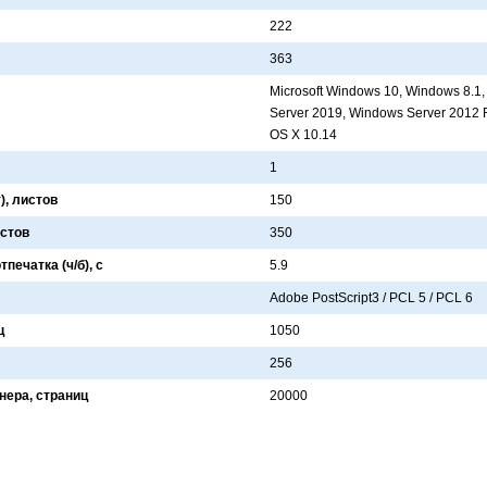
222
363
Microsoft Windows 10, Windows 8.1
Server 2019, Windows Server 2012 
OS X 10.14
1
), листов
150
истов
350
печатка (ч/б), с
5.9
Adobe PostScript3 / PCL 5 / PCL 6
ц
1050
256
нера, страниц
20000