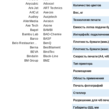
Anycubic
Arbocel
Количество цветов
Ark-Jet
ART Technics
ArtCut
Asecos
Вес, кг
Audley
Ausjetech
Технология печати
AVerMedia
Avision
Axe Tech
Axone
Емкость лотка подачи б
Bagel
BAMBI
Bambu Lab
BAO-Chemie
Интерфейс подключени
Barco
BASF
Плотность бумаги (мин.),
Belo Restaurierungsgerate GmbH
BenQ
Berna
Bestfilament
Плотность бумаги (макс.)
BEVA
BindTec
Bindulin
Black-Line
Скорость печати (А4, ч/б
BM Group
BMZ
Тип принтера
BookTEK
Borst
Boway
bq
Размещение
Brauberg
Brislon
Brother
Brune
Область применения
Bulros
CalXnova
Печать фотографий
Canon
Canon Production Printing WFP
Chaster
Classic Solution
Степлер
Colors
Colortrac
Comet Art-Maker
Comix
Разрешение для ч/б печат
Contex
Creality
Габариты (Ш), мм
CreatBot
Createbot