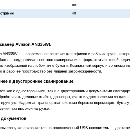
нет
 стр/мин
40
сканер Avision AN335WL
on AN335WL — современное решение для офисов и рабочих групп, которы
Модель поддерживает цветное сканирование с форматом листовой подач
сть изображений на любом типе бумаги. Компактный корпус и эргономичн
во в рабочее пространство без лишней загроможденности.
ее и двустороннее сканирование
тся как с односторонними, так и с двусторонними документами благодар
брабатывать деловые отчёты, договоры, счета и удостоверения за один 
 вручную. Надежная транспортная система бережно перемещает бумагу,
ения при высокой нагрузке.
 документов
лы сразу же сохраняются на подключенный USB-накопитель — достаточ