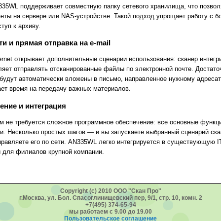
N335WL поддерживает совместную папку сетевого хранилища, что позвол
нты на сервере или NAS-устройстве. Такой подход упрощает работу с 
туп к архиву.
 и прямая отправка на e-mail
ernet открывает дополнительные сценарии использования: сканер интегр
ляет отправлять отсканированные файлы по электронной почте. Достат
будут автоматически вложены в письмо, направленное нужному адресат
ает время на передачу важных материалов.
ение и интеграция
м не требуется сложное программное обеспечение: все основные функц
и. Несколько простых шагов — и вы запускаете выбранный сценарий ска
равляете его по сети. AN335WL легко интегрируется в существующую IT
и для филиалов крупной компании.
Copyright (c) 2010 ООО "Скан Про"
г.Москва, ул. Бол. Спасоглинищевский пер, 9/1, стр. 10, комн. 2
+7(495) 374-65-94
мы работаем с 9.00 до 19.00
Пользовательское соглашение