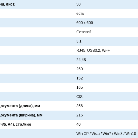
и, лист.
50
есть
600 x 600
Сетевой
3,1
RJ45, USB3.2, Wi-Fi
24,48
260
152
165
CIS
окумента (длина), мм
356
окумента (ширина), мм
216
/б, А4), стр./мин
40
Win XP / Vista / Win7 / Win8 / Win10