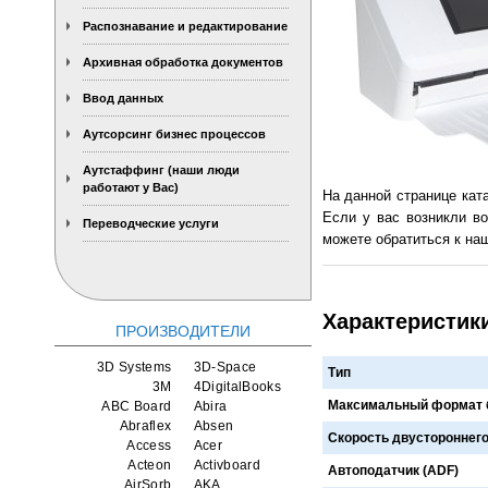
Распознавание и редактирование
Архивная обработка документов
Ввод данных
Аутсорсинг бизнес процессов
Аутстаффинг (наши люди
работают у Вас)
На данной странице кат
Если у вас возникли во
Переводческие услуги
можете обратиться к наш
Характеристик
ПРОИЗВОДИТЕЛИ
3D Systems
3D-Space
Тип
3M
4DigitalBooks
Максимальный формат 
ABC Board
Abira
Abraflex
Absen
Скорость двустороннего
Access
Acer
Acteon
Activboard
Автоподатчик (ADF)
AirSorb
AKA