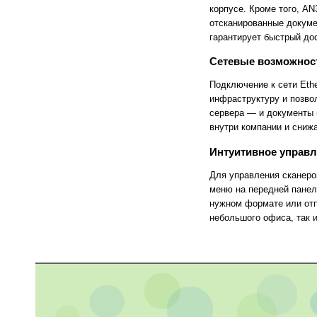
FlashForge
FLSUN
корпусе. Кроме того, A
Flying Bear
Foldmaster
отсканированные докуме
Foliant
Formlabs
гарантирует быстрый дос
Fotoba
Fplus
Front
FUCHS
Сетевые возможности
Fuji
Fujifilm
Fujitsu
Gamblin
Подключение к сети Eth
GBC
GCC
инфраструктуру и позво
Geckotouch
Geha
сервера — и документы 
GIDEON
Gladwork
внутри компании и сниж
GMP
Gnesta
Gongzheng
Goodview
Интуитивное управл
Grafalex
Grafcut
Graphopress
Graphtec
Для управления сканеро
Gregomatic
GTCO CalComp
меню на передней панел
Guangming
Guowang
нужном формате или отп
Hagner
Han-Bond
небольшого офиса, так 
Hanshin
HAROLUX
HARZ
Hico
HID
Hiper
Hiromi Paper Inc
Hisense
Hitachi
Hollytex
Horizon
Hostaphan
HP
HSGM
HSM
Ideal