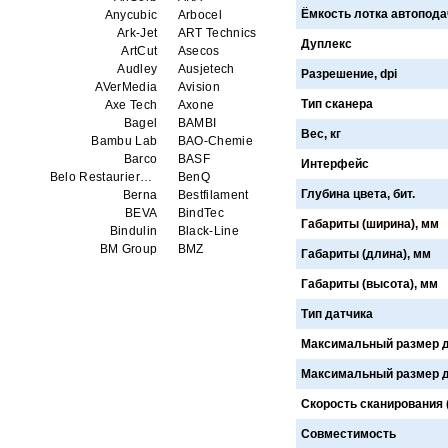
Ёмкость лотка автоподач
Anycubic
Arbocel
Ark-Jet
ART Technics
Дуплекс
ArtCut
Asecos
Audley
Ausjetech
Разрешение, dpi
AVerMedia
Avision
Тип сканера
Axe Tech
Axone
Bagel
BAMBI
Вес, кг
Bambu Lab
BAO-Chemie
Barco
BASF
Интерфейс
Belo Restaurierungsgerate GmbH
BenQ
Глубина цвета, бит.
Berna
Bestfilament
BEVA
BindTec
Габариты (ширина), мм
Bindulin
Black-Line
BM Group
BMZ
Габариты (длина), мм
BookTEK
Borst
Габариты (высота), мм
Boway
bq
Brauberg
Brislon
Тип датчика
Brother
Brune
Bulros
CalXnova
Максимальный размер д
Canon
Canon Production Printing WFP
Максимальный размер д
Chaster
Classic Solution
Colors
Colortrac
Скорость сканирования (ч
Comet Art-Maker
Comix
Contex
Creality
Совместимость
CreatBot
Createbot