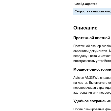
Слайд-адаптер
Cronos
Crowley
CTS Europe
Cutzilla
Скорость сканирования,
Cyklos
CZUR
D.gen
Da Vinci
Daejin Kostal
Dahle
Dahlia
Dapeng
Описание
DAVID
Deffner & Johann
Delta
Diello
Протяжной цветной 
Digis
Dino-Lite: Digital Microscope
DOKO
Donview
Протяжной сканер Avisi
Dostmann
Dr. Honle
обработки документов. 
Drager
DSB
передачу цвета и четко
Duplo
Dynafold
интегрировать устройст
E-Bake
EBA
Edcomm
Ekamant
Мощное односторонн
Elaskon
ELATEC
ELEGOO
Elittech
Avision AN335WL справи
Eloam
ELSEC
на листы. Вы сможете о
ENVOVE
EPO-TEK
переворачивая страницы
Epson
Es-Te
застревания или поврежд
Esajet
Esun
Evolon
Exell
Удобное сохранение
EXTEK
F&V
Fellowes
FGK
После сканирования фай