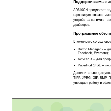
FlashForge
FLSUN
Поддерживаемые ин
Flying Bear
Foldmaster
Foliant
Formlabs
AD340GN предлагает под
Fotoba
Fplus
гарантирует совместимо
Front
FUCHS
устройства занимают вс
Fuji
Fujifilm
драйверов.
Fujitsu
Gamblin
GBC
GCC
Программное обесп
Geckotouch
Geha
GIDEON
Gladwork
В комплекте со сканеро
GMP
Gnesta
Button Manager 2 – д
Gongzheng
Goodview
Facebook, Evernote);
Grafalex
Grafcut
Graphopress
Graphtec
AvScan X – для проф
Gregomatic
GTCO CalComp
PaperPort 14SE – инс
Guangming
Guowang
Hagner
Han-Bond
Дополнительно доступны
Hanshin
HAROLUX
TIFF, JPEG, GIF, BMP. 
HARZ
Hico
упрощает работу в офис
HID
Hiper
Hiromi Paper Inc
Hisense
Hitachi
Hollytex
Horizon
Hostaphan
HP
HSGM
HSM
Ideal