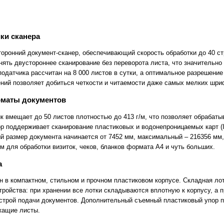
ки сканера
оронний документ-сканер, обеспечивающий скорость обработки до 40 ст
нять двустороннее сканирование без переворота листа, что значительно
одатчика рассчитан на 8 000 листов в сутки, а оптимальное разрешение
ий позволяет добиться четкости и читаемости даже самых мелких шри
рматы документов
 вмещает до 50 листов плотностью до 413 г/м, что позволяет обрабатыва
ор поддерживает сканирование пластиковых и водонепроницаемых карт (I
й размер документа начинается от 7452 мм, максимальный – 216356 мм
 для обработки визиток, чеков, бланков формата А4 и чуть больших.
а
н в компактном, стильном и прочном пластиковом корпусе. Складная ло
тройства: при хранении все лотки складываются вплотную к корпусу, а 
трой подачи документов. Дополнительный съемный пластиковый упор п
жащие листы.