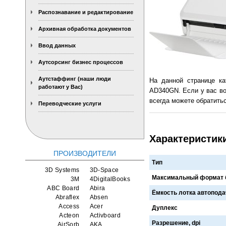
Распознавание и редактирование
Архивная обработка документов
Ввод данных
Аутсорсинг бизнес процессов
Аутстаффинг (наши люди
На данной странице ка
работают у Вас)
AD340GN. Если у вас во
всегда можете обратитьс
Переводческие услуги
Характеристик
ПРОИЗВОДИТЕЛИ
Тип
3D Systems
3D-Space
Максимальный формат 
3M
4DigitalBooks
ABC Board
Abira
Ёмкость лотка автоподач
Abraflex
Absen
Access
Acer
Дуплекс
Acteon
Activboard
Разрешение, dpi
AirSorb
AKA