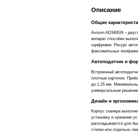
Cronos
Crowley
Описание
CTS Europe
Cutzilla
Cyklos
CZUR
D.gen
Da Vinci
Общие характеристи
Daejin Kostal
Dahle
Avision AD340GN – двуст
Dahlia
Dapeng
DAVID
Deffner & Johann
аппарат способен выпол
Delta
Diello
оцифровке. Ресурс автоп
Digis
Dino-Lite: Digital Microscope
факсимильных изображен
DOKO
Donview
Dostmann
Dr. Honle
Автоподатчик и фо
Drager
DSB
Встроенный автоподатчик
Duplo
Dynafold
E-Bake
EBA
плотные карточки. Приб
Edcomm
Ekamant
до 1,25 мм. Минимальны
Elaskon
ELATEC
универсальным решением
ELEGOO
Elittech
Eloam
ELSEC
Дизайн и эргономик
ENVOVE
EPO-TEK
Epson
Es-Te
Корпус сканера выполне
Esajet
Esun
установку и хранение ус
Evolon
Exell
раскладываются для быс
EXTEK
F&V
стопки или отдельно ле
Fellowes
FGK