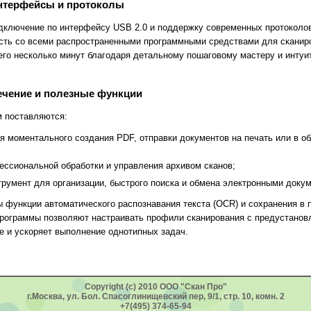
терфейсы и протоколы
ключение по интерфейсу USB 2.0 и поддержку современных протоколов
сть со всеми распространенными программными средствами для сканиро
его несколько минут благодаря детальному пошаговому мастеру и инту
ечение и полезные функции
м поставляются:
ля моментального создания PDF, отправки документов на печать или в об
ессиональной обработки и управления архивом сканов;
трумент для организации, быстрого поиска и обмена электронными доку
 функции автоматического распознавания текста (OCR) и сохранения в
Программы позволяют настраивать профили сканирования с предустанов
е и ускоряет выполнение однотипных задач.
Copyright (c) 2010 ООО "Скан Про"
г.Москва, ул. Бол. Спасоглинищевский пер, 9/1, стр. 10, комн. 2
+7(495) 374-65-94