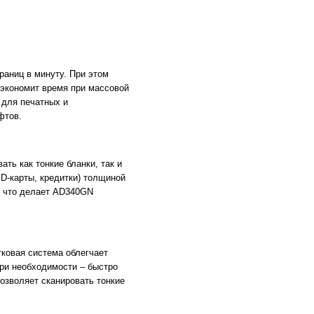
раниц в минуту. При этом
 экономит время при массовой
 для печатных и
фтов.
ть как тонкие бланки, так и
D-карты, кредитки) толщиной
, что делает AD340GN
тковая система облегчает
при необходимости – быстро
озволяет сканировать тонкие