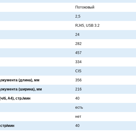
Потоковый
2,5
RJ45, USB 3.2
24
282
457
334
CIS
окумента (длина), мм
356
окумента (ширина), мм
216
/б, А4), стр./мин
40
есть
нет
 стр/мин
40