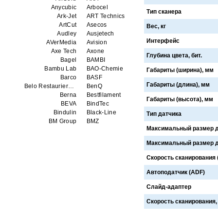
Anycubic
Arbocel
Тип сканера
Ark-Jet
ART Technics
ArtCut
Asecos
Вес, кг
Audley
Ausjetech
Интерфейс
AVerMedia
Avision
Axe Tech
Axone
Глубина цвета, бит.
Bagel
BAMBI
Bambu Lab
BAO-Chemie
Габариты (ширина), мм
Barco
BASF
Габариты (длина), мм
Belo Restaurierungsgerate GmbH
BenQ
Berna
Bestfilament
Габариты (высота), мм
BEVA
BindTec
Bindulin
Black-Line
Тип датчика
BM Group
BMZ
Максимальный размер д
BookTEK
Borst
Boway
bq
Максимальный размер д
Brauberg
Brislon
Brother
Brune
Скорость сканирования (ч
Bulros
CalXnova
Автоподатчик (ADF)
Canon
Canon Production Printing WFP
Chaster
Classic Solution
Слайд-адаптер
Colors
Colortrac
Comet Art-Maker
Comix
Скорость сканирования,
Contex
Creality
CreatBot
Createbot