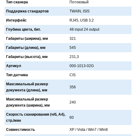
Тип сканера
Потоковый
Поддержка стандартов
TWAIN, ISIS
Интерфейс
RJ45, USB 3.2
Глубина цвета, бит.
48 input 24 output
Габариты (ширина), мм
321
Габариты (длина), мм
545
Габариты (высота), мм
231,3
Артикул
000-1013-02G
Тип датчика
CIS
Максимальный размер
356
документа (длина), мм
Максимальный размер
240
документа (ширина), мм
Скорость сканирования (ч/б, А4),
60
стр./мин
Совместимость
XP / Vista / Win7 / Win8