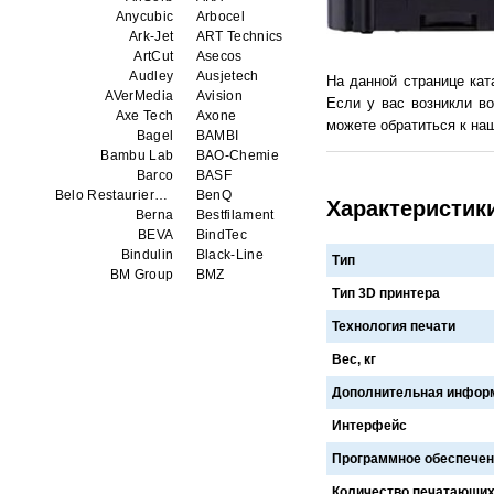
Anycubic
Arbocel
Ark-Jet
ART Technics
ArtCut
Asecos
Audley
Ausjetech
На данной странице ка
AVerMedia
Avision
Если у вас возникли во
Axe Tech
Axone
можете обратиться к наш
Bagel
BAMBI
Bambu Lab
BAO-Chemie
Barco
BASF
Belo Restaurierungsgerate GmbH
BenQ
Характеристик
Berna
Bestfilament
BEVA
BindTec
Bindulin
Black-Line
Тип
BM Group
BMZ
Тип 3D принтера
BookTEK
Borst
Boway
bq
Технология печати
Brauberg
Brislon
Brother
Brune
Вес, кг
Bulros
CalXnova
Дополнительная инфор
Canon
Canon Production Printing WFP
Chaster
Classic Solution
Интерфейс
Colors
Colortrac
Comet Art-Maker
Comix
Программное обеспечен
Contex
Creality
Количество печатающих
CreatBot
Createbot