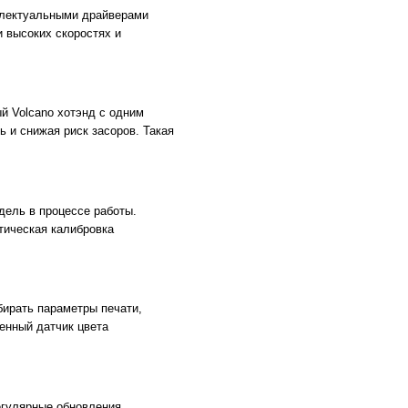
ллектуальными драйверами
 высоких скоростях и
й Volcano хотэнд с одним
 и снижая риск засоров. Такая
ель в процессе работы.
тическая калибровка
бирать параметры печати,
енный датчик цвета
егулярные обновления.