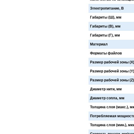
Cronos
Crowley
Электропитание, В
CTS Europe
Cutzilla
Cyklos
CZUR
Габариты (Ш), мм
D.gen
Da Vinci
Габариты (В), мм
Daejin Kostal
Dahle
Dahlia
Dapeng
Габариты (Г), мм
DAVID
Deffner & Johann
Delta
Diello
Материал
Digis
Dino-Lite: Digital Microscope
Форматы файлов
DOKO
Donview
Dostmann
Dr. Honle
Размер рабочей зоны (X)
Drager
DSB
Duplo
Dynafold
Размер рабочей зоны (Y)
E-Bake
EBA
Размер рабочей зоны (Z)
Edcomm
Ekamant
Elaskon
ELATEC
Диаметр нити, мм
ELEGOO
Elittech
Eloam
ELSEC
Диаметр сопла, мм
ENVOVE
EPO-TEK
Толщина слоя (макс.), м
Epson
Es-Te
Esajet
Esun
Потребляемая мощность 
Evolon
Exell
EXTEK
F&V
Толщина слоя (мин.), мк
Fellowes
FGK
Скорость печати, мм/сек