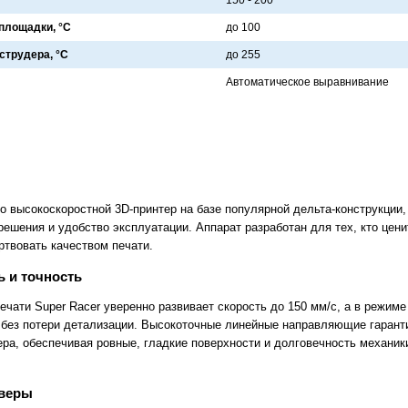
площадки, °C
до 100
струдера, °C
до 255
Aвтомaтическое вырaвнивaние
о высокоскоростной 3D-принтер на базе популярной дельта-конструкции
ешения и удобство эксплуатации. Аппарат разработан для тех, кто цен
ертвовать качеством печати.
 и точность
чати Super Racer уверенно развивает скорость до 150 мм/с, а в режиме
без потери детализации. Высокоточные линейные направляющие гаран
ера, обеспечивая ровные, гладкие поверхности и долговечность механи
йверы