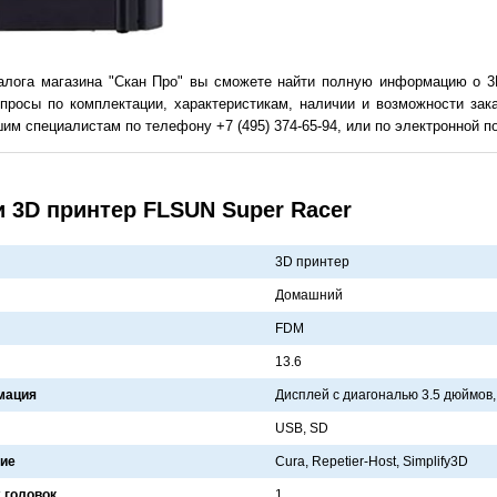
талога магазина "Скан Про" вы сможете найти полную информацию о 3
просы по комплектации, характеристикам, наличии и возможности зак
им специалистам по телефону +7 (495) 374-65-94, или по электронной поч
и 3D принтер FLSUN Super Racer
3D принтер
Домaшний
FDM
13.6
мация
Дисплей с диaгонaлью 3.5 дюймов,
USB, SD
ие
Cura, Repetier-Host, Simplify3D
 головок
1