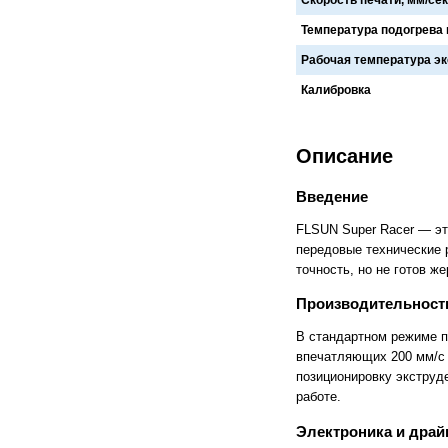
FlashForge
FLSUN
Flying Bear
Foldmaster
Температура подогрева 
Foliant
Formlabs
Fotoba
Fplus
Рабочая температура эк
Front
FUCHS
Калибровка
Fuji
Fujifilm
Fujitsu
Gamblin
GBC
GCC
Geckotouch
Geha
Описание
GIDEON
Gladwork
GMP
Gnesta
Введение
Gongzheng
Goodview
Grafalex
Grafcut
FLSUN Super Racer — эт
Graphopress
Graphtec
передовые технические р
Gregomatic
GTCO CalComp
точность, но не готов ж
Guangming
Guowang
Hagner
Han-Bond
Производительность
Hanshin
HAROLUX
HARZ
Hico
В стандартном режиме пе
HID
Hiper
впечатляющих 200 мм/с 
Hiromi Paper Inc
Hisense
позиционировку экструд
Hitachi
Hollytex
работе.
Horizon
Hostaphan
HP
HSGM
Электроника и дра
HSM
Ideal