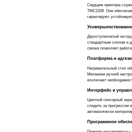
IECHO
INDUS
Сердцем принтера служи
InFocus
INNEX
TMC2209. Они обеспечив
Intec
Interactive Project
гарантируют устойчивую
Interwrite
Intimus
IQBoard
Iriodin
Усовершенствованны
J Hewit & Sons Ltd
Jinpex
JLS
Joyusing
Двухступенчатый экстру
Jumbo
JUNTU
стандартным соплом и д
Kala
Katun
связка позволяет работ
KeenCut
KERN
Klemmsia
Klucel
Платформа и адгези
Kobra
Kodak
Konica Minolta
Kw-TriO
Нагревательный стол о
Kyocera
Larident
Механизм ручной настро
Lascaux
Le Tonkinois
исключает необходимост
Leapfrog
Leica
Leister
Leitz
Интерфейс и управл
Lexmark
LG
List
Liyu
Цветной сенсорный экра
LR
Lumien
следить за прогрессом 
Luxo
Magnum
автоматически контролир
MakerBot
MAMO
Manfrotto
Maped
Программное обесп
Marius Fabre
MasterCutter
Maxell
MBot 3D
Принтер поставляется с 