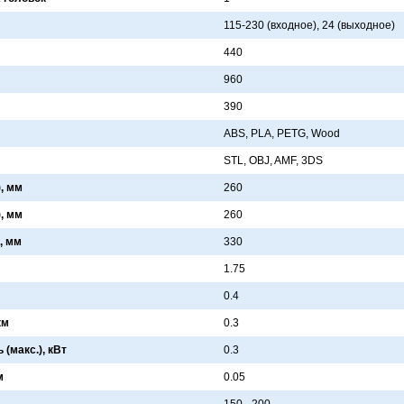
115-230 (входное), 24 (выходное)
440
960
390
ABS, PLA, PETG, Wood
STL, OBJ, AMF, 3DS
, мм
260
, мм
260
, мм
330
1.75
0.4
км
0.3
(макс.), кВт
0.3
м
0.05
150 - 200