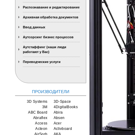
Распознавание и редактирование
Архивная обработка документов
Ввод данных
Аутсорсинг бизнес процессов
Аутстаффинг (наши люди
работают у Вас)
Переводческие услуги
ПРОИЗВОДИТЕЛИ
3D Systems
3D-Space
3M
4DigitalBooks
ABC Board
Abira
Abraflex
Absen
Access
Acer
Acteon
Activboard
AirSorb
AKA