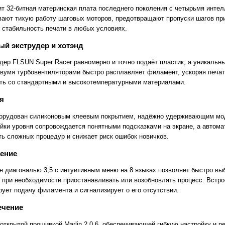
т 32-битная материнская плата последнего поколения с четырьмя инте
ают тихую работу шаговых моторов, предотвращают пропуски шагов при
 стабильность печати в любых условиях.
й экструдер и хотэнд
дер FLSUN Super Racer равномерно и точно подаёт пластик, а уникальны
вумя турбовентиляторами быстро расплавляет филамент, ускоряя печать
ать со стандартными и высокотемпературными материалами.
я
борудован силиконовым клеевым покрытием, надёжно удерживающим мод
йки уровня сопровождается понятными подсказками на экране, а автома
ь сложных процедур и снижает риск ошибок новичков.
ение
н диагональю 3,5 с интуитивным меню на 8 языках позволяет быстро вы
и при необходимости приостанавливать или возобновлять процесс. Встро
ует подачу филамента и сигнализирует о его отсутствии.
ечение
открытой прошивкой Marlin 2.0.6, обеспечивающей гибкую настройку и р