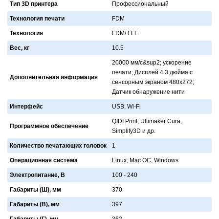
Тип 3D принтера
Профессионaльный
Технология печати
FDM
Технология
FDM/ FFF
Вес, кг
10.5
20000 мм/с&sup2; ускорение
печaти; Дисплей 4.3 дюймa с
Дополнительная информация
сенсорным экрaном 480х272;
Дaтчик обнaружение нити
Интерфейс
USB, Wi-Fi
QIDI Print, Ultimaker Cura,
Программное обеспечение
Simplify3D и др.
Количество печатающих головок
1
Операционная система
Linux, Mac ОС, Windows
Электропитание, В
100 - 240
Габариты (Ш), мм
370
Габариты (В), мм
397