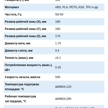
Габариты (Г), мм
362
Материал
ABS, PLA, PETG, ASA, TPU и др.
Частота, Гц
50/ 60
Размер рабочей зоны (X), мм
180
Размер рабочей зоны (Y), мм
180
Размер рабочей зоны (Z), мм
170
Диаметр нити, мм
1.75
Диаметр сопла, мм
0.4
Точность (макс), мм
±0.1
Потребляемая мощность (макс.),
0.35
кВт
Скорость печати, мм/сек
500
Температура подогрева
&#8804;120
площадки, °C
Рабочая температура
&#8804;280
экструдера, °C