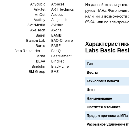
Anycubic
Arbocel
На данной странице кат
Ark-Jet
ART Technics
ручек HARZ Фотополимер
ArtCut
Asecos
наличии и возможности 
Audley
Ausjetech
65-94, или по электронно
AVerMedia
Avision
Axe Tech
Axone
Bagel
BAMBI
Bambu Lab
BAO-Chemie
Характеристик
Barco
BASF
Labs Basic Resi
Belo Restaurierungsgerate GmbH
BenQ
Berna
Bestfilament
BEVA
BindTec
Тип
Bindulin
Black-Line
BM Group
BMZ
Вес, кг
BookTEK
Borst
Технология печати
Boway
bq
Brauberg
Brislon
Цвет
Brother
Brune
Bulros
CalXnova
Наименование
Canon
Canon Production Printing WFP
Светится в темноте
Chaster
Classic Solution
Colors
Colortrac
Предел прочности, МПа
Comet Art-Maker
Comix
Contex
Creality
Разрывное удлинение (П
CreatBot
Createbot