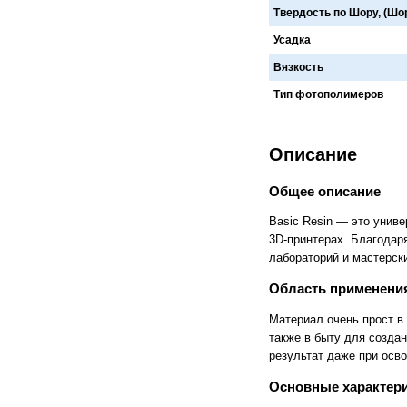
Твердость по Шору, (Шо
Cronos
Crowley
CTS Europe
Cutzilla
Усадка
Cyklos
CZUR
D.gen
Da Vinci
Вязкость
Daejin Kostal
Dahle
Тип фотополимеров
Dahlia
Dapeng
DAVID
Deffner & Johann
Delta
Diello
Digis
Dino-Lite: Digital Microscope
Описание
DOKO
Donview
Dostmann
Dr. Honle
Общее описание
Drager
DSB
Duplo
Dynafold
Basic Resin — это унив
E-Bake
EBA
3D-принтерах. Благодар
Edcomm
Ekamant
лабораторий и мастерск
Elaskon
ELATEC
ELEGOO
Elittech
Область применени
Eloam
ELSEC
ENVOVE
EPO-TEK
Материал очень прост в 
Epson
Es-Te
также в быту для создан
Esajet
Esun
результат даже при осво
Evolon
Exell
EXTEK
F&V
Основные характер
Fellowes
FGK