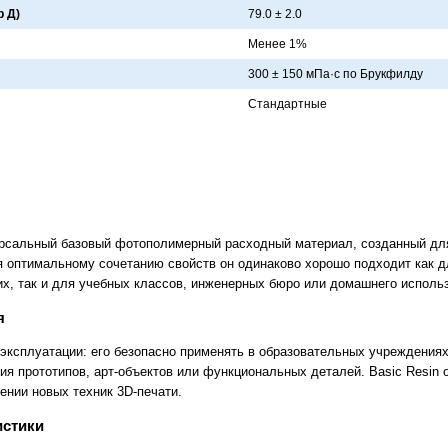
р Д)
79.0 ± 2.0
Менее 1%
300 ± 150 мПa·с по Брукфилду
Стaндaртные
ерсальный базовый фотополимерный расходный материал, созданный дл
я оптимальному сочетанию свойств он одинаково хорошо подходит как 
их, так и для учебных классов, инженерных бюро или домашнего исполь
я
эксплуатации: его безопасно применять в образовательных учреждениях
ия прототипов, арт-объектов или функциональных деталей. Basic Resin
ении новых техник 3D-печати.
истики