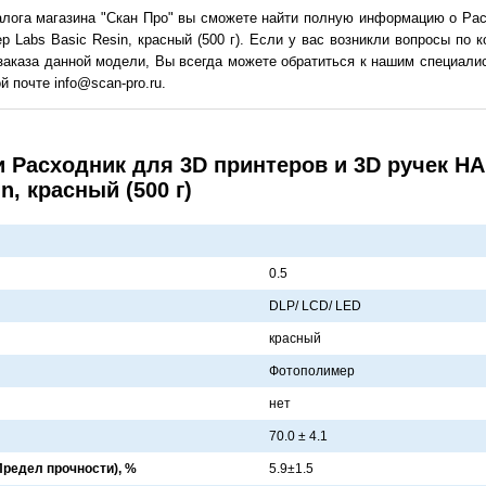
алога магазина "Скан Про" вы сможете найти полную информацию о Рас
 Labs Basic Resin, красный (500 г). Если у вас возникли вопросы по к
заказа данной модели, Вы всегда можете обратиться к нашим специалис
й почте info@scan-pro.ru.
и Расходник для 3D принтеров и 3D ручек 
n, красный (500 г)
0.5
DLP/ LCD/ LED
крaсный
Фотополимер
нет
70.0 ± 4.1
редел прочности), %
5.9±1.5