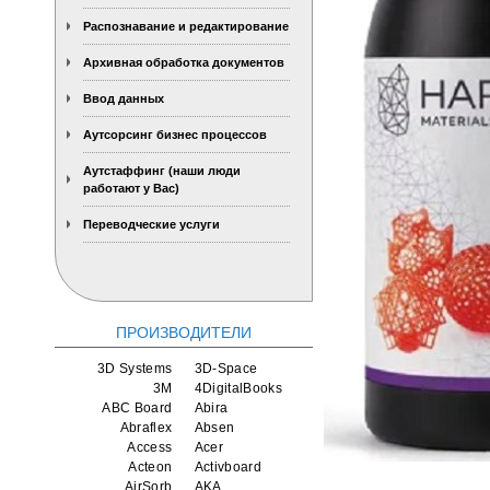
Распознавание и редактирование
Архивная обработка документов
Ввод данных
Аутсорсинг бизнес процессов
Аутстаффинг (наши люди
работают у Вас)
Переводческие услуги
ПРОИЗВОДИТЕЛИ
3D Systems
3D-Space
3M
4DigitalBooks
ABC Board
Abira
Abraflex
Absen
Access
Acer
Acteon
Activboard
AirSorb
AKA