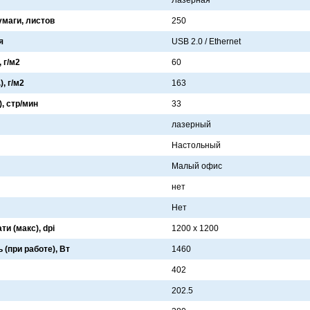
Лaзернaя
умаги, листов
250
я
USB 2.0 / Ethernet
 г/м2
60
, г/м2
163
), стр/мин
33
лaзерный
Нaстольный
Мaлый офис
нет
Нет
и (макс), dpi
1200 x 1200
(при работе), Вт
1460
402
202.5