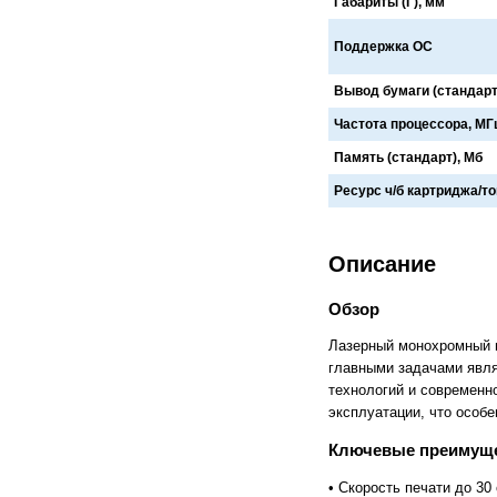
Габариты (Г), мм
Cronos
Crowley
CTS Europe
Cutzilla
Поддержка ОС
Cyklos
CZUR
D.gen
Da Vinci
Вывод бумаги (стандарт
Daejin Kostal
Dahle
Dahlia
Dapeng
Частота процессора, МГ
DAVID
Deffner & Johann
Память (стандарт), Мб
Delta
Diello
Digis
Dino-Lite: Digital Microscope
Ресурс ч/б картриджа/то
DOKO
Donview
Dostmann
Dr. Honle
Drager
DSB
Duplo
Dynafold
Описание
E-Bake
EBA
Edcomm
Ekamant
Обзор
Elaskon
ELATEC
ELEGOO
Elittech
Лазерный монохромный п
Eloam
ELSEC
главными задачами явля
ENVOVE
EPO-TEK
технологий и современно
Epson
Es-Te
эксплуатации, что особ
Esajet
Esun
Evolon
Exell
Ключевые преимущ
EXTEK
F&V
Fellowes
FGK
• Скорость печати до 3