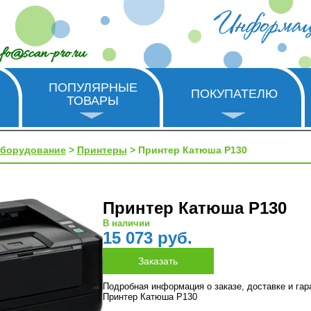
nfo@scan-pro.ru
ПОПУЛЯРНЫЕ
ПОКУПАТЕЛЮ
ТОВАРЫ
оборудование
>
Принтеры
> Принтер Катюша P130
Принтер Катюша P130
В наличии
15 073 руб.
Подробная информация о заказе, доставке и га
Принтер Катюша P130