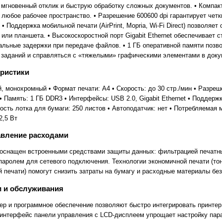
 мгновенный отклик и быструю обработку сложных документов. • Компак
любое рабочее пространство. • Разрешение 600600 dpi гарантирует чет
 • Поддержка мобильной печати (AirPrint, Mopria, Wi-Fi Direct) позволяе
ли планшета. • Высокоскоростной порт Gigabit Ethernet обеспечивает 
альные задержки при передаче файлов. • 1 ГБ оперативной памяти позв
 заданий и справляться с «тяжелыми» графическими элементами в доку
еристики
й, монохромный • Формат печати: A4 • Скорость: до 30 стр./мин • Разреше
 Память: 1 ГБ DDR3 • Интерфейсы: USB 2.0, Gigabit Ethernet • Поддержка
Емкость лотка для бумаги: 250 листов • Автоподатчик: нет • Потребляемая
2,5 Вт
авление расходами
оснащен встроенными средствами защиты данных: фильтрацией печатн
 паролем для сетевого подключения. Технологии экономичной печати (т
 печати) помогут снизить затраты на бумагу и расходные материалы без
и и обслуживания
р и программное обеспечение позволяют быстро интегрировать принтер
 интерфейс панели управления с LCD-дисплеем упрощает настройку пар