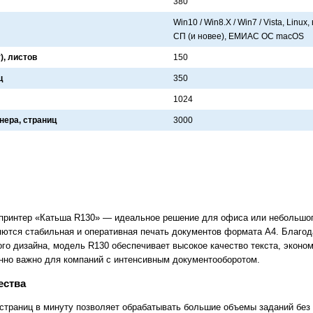
380
Win10 / Win8.X / Win7 / Vista, Linux,
СП (и новее), ЕМИAС ОС macOS
), листов
150
ц
350
1024
нера, страниц
3000
ринтер «Катьша R130» — идеальное решение для офиса или небольшог
ются стабильная и оперативная печать документов формата А4. Благо
го дизайна, модель R130 обеспечивает высокое качество текста, эконом
енно важно для компаний с интенсивным документооборотом.
ества
0 страниц в минуту позволяет обрабатывать большие объемы заданий без