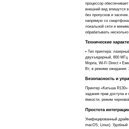
FlashForge
FLSUN
процессор обеспечивает
Flying Bear
Foldmaster
внешний вид впишутся в 
Foliant
Formlabs
без пропусков и засечек.
Fotoba
Fplus
напрямую со смартфона и
Front
FUCHS
локальной сети и миним
Fuji
Fujifilm
Fujitsu
Gamblin
обрабатывать несколько
GBC
GCC
Технические характ
Geckotouch
Geha
GIDEON
Gladwork
• Тип принтера: лазерны
GMP
Gnesta
двухъядерный, 800 МГц •
Gongzheng
Goodview
Grafalex
Grafcut
Mopria, Wi-Fi Direct • 
Graphopress
Graphtec
Вт, в режиме ожидания: 
Gregomatic
GTCO CalComp
Guangming
Guowang
Безопасность и упр
Hagner
Han-Bond
Принтер «Катьша R130» 
Hanshin
HAROLUX
HARZ
Hico
задания прав доступа и
HID
Hiper
ёмкости, режим черновой
Hiromi Paper Inc
Hisense
Простота интеграци
Hitachi
Hollytex
Horizon
Hostaphan
Унифицированный драйве
HP
HSGM
macOS, Linux). Удобный
HSM
Ideal