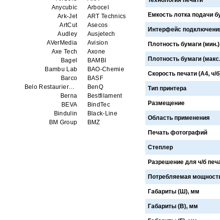
Технология печати
Anycubic
Arbocel
Емкость лотка подачи б
Ark-Jet
ART Technics
ArtCut
Asecos
Интерфейс подключени
Audley
Ausjetech
AVerMedia
Avision
Плотность бумаги (мин.),
Axe Tech
Axone
Плотность бумаги (макс.)
Bagel
BAMBI
Bambu Lab
BAO-Chemie
Скорость печати (А4, ч/б
Barco
BASF
Belo Restaurierungsgerate GmbH
BenQ
Тип принтера
Berna
Bestfilament
Размещение
BEVA
BindTec
Bindulin
Black-Line
Область применения
BM Group
BMZ
BookTEK
Borst
Печать фотографий
Boway
bq
Степлер
Brauberg
Brislon
Brother
Brune
Разрешение для ч/б печат
Bulros
CalXnova
Canon
Canon Production Printing WFP
Потребляемая мощность 
Chaster
Classic Solution
Габариты (Ш), мм
Colors
Colortrac
Comet Art-Maker
Comix
Габариты (В), мм
Contex
Creality
CreatBot
Createbot