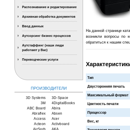
Распознавание и редактирование
Архивная обработка документов
Ввод данных
На данной странице кат
Аутсорсинг бизнес процессов
возникли вопросы по к
обратиться к нашим спец
Аутстаффинг (наши люди
работают у Вас)
Переводческие услуги
Характеристик
Тип
Двусторонняя печать
ПРОИЗВОДИТЕЛИ
Максимальный формат
3D Systems
3D-Space
3M
4DigitalBooks
Цветность печати
ABC Board
Abira
Процессор
Abraflex
Absen
Access
Acer
Вес, кг
Acteon
Activboard
AirSorb
AKA