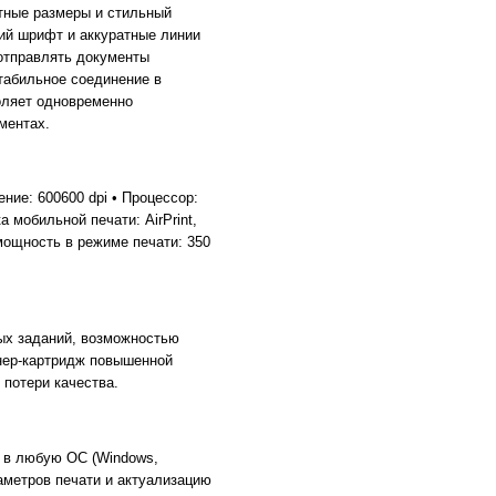
тные размеры и стильный
кий шрифт и аккуратные линии
т отправлять документы
стабильное соединение в
оляет одновременно
ментах.
ние: 600600 dpi • Процессор:
 мобильной печати: AirPrint,
 мощность в режиме печати: 350
ых заданий, возможностью
онер-картридж повышенной
 потери качества.
 в любую ОС (Windows,
аметров печати и актуализацию