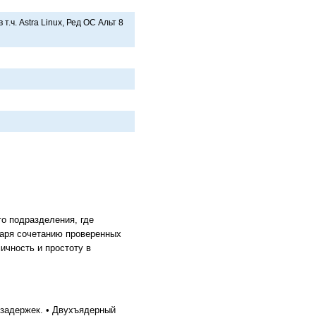
 в т.ч. Astra Linux, Ред ОС Aльт 8
о подразделения, где
даря сочетанию проверенных
ичность и простоту в
 задержек. • Двухъядерный