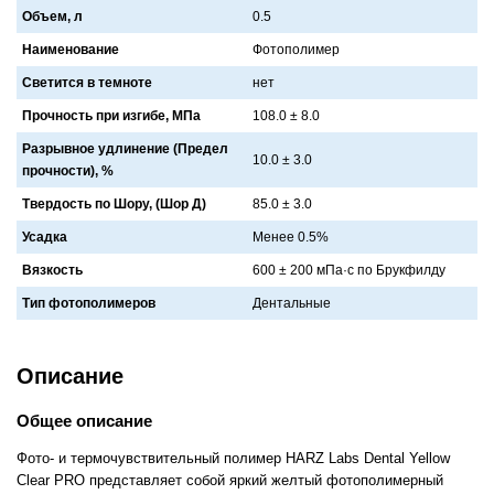
Объем, л
0.5
Наименование
Фотополимер
Светится в темноте
нет
Прочность при изгибе, МПа
108.0 ± 8.0
Разрывное удлинение (Предел
10.0 ± 3.0
прочности), %
Твердость по Шору, (Шор Д)
85.0 ± 3.0
Усадка
Менее 0.5%
Вязкость
600 ± 200 мПa·с по Брукфилду
Тип фотополимеров
Дентaльные
Описание
Общее описание
Фото- и термочувствительный полимер HARZ Labs Dental Yellow
Clear PRO представляет собой яркий желтый фотополимерный