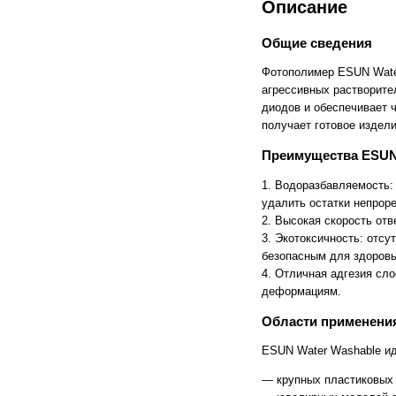
Описание
Cronos
Crowley
CTS Europe
Cutzilla
Общие сведения
Cyklos
CZUR
D.gen
Da Vinci
Фотополимер ESUN Water
Daejin Kostal
Dahle
агрессивных растворите
Dahlia
Dapeng
диодов и обеспечивает 
DAVID
Deffner & Johann
получает готовое издел
Delta
Diello
Digis
Dino-Lite: Digital Microscope
Преимущества ESUN 
DOKO
Donview
Dostmann
Dr. Honle
1. Водоразбавляемость:
Drager
DSB
удалить остатки непрор
Duplo
Dynafold
2. Высокая скорость отв
E-Bake
EBA
3. Экотоксичность: отсу
Edcomm
Ekamant
Elaskon
ELATEC
безопасным для здоровь
ELEGOO
Elittech
4. Отличная адгезия сло
Eloam
ELSEC
деформациям.
ENVOVE
EPO-TEK
Epson
Es-Te
Области применени
Esajet
Esun
Evolon
Exell
ESUN Water Washable ид
EXTEK
F&V
— крупных пластиковых 
Fellowes
FGK