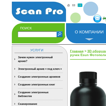
i
ПОИСК
О КОМПАНИИ
УСЛУГИ
Главная
>
3D оборуд
ручек Esun Фотополим
Зачем нужен электронный
архив?
Электронный архив « под ключ »
Создание электронных архивов
Создание электронных книг
Создание электронных
библиотек
Сканирование