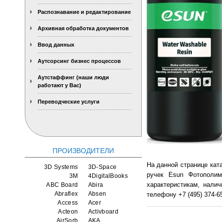
Распознавание и редактирование
Архивная обработка документов
Ввод данных
Аутсорсинг бизнес процессов
Аутстаффинг (наши люди
работают у Вас)
Переводческие услуги
ПРОИЗВОДИТЕЛИ
На данной странице кат
3D Systems
3D-Space
ручек Esun Фотополим
3M
4DigitalBooks
характеристикам, нали
ABC Board
Abira
Abraflex
Absen
телефону +7 (495) 374-65
Access
Acer
Acteon
Activboard
AirSorb
AKA