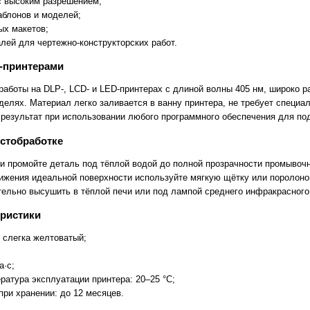
 высоким разрешением;
блонов и моделей;
ых макетов;
ей для чертежно-конструкторских работ.
-принтерами
работы на DLP-, LCD- и LED-принтерах с длиной волны 405 нм, широко 
елях. Материал легко заливается в ванну принтера, не требует специа
 результат при использовании любого программного обеспечения для под
стобработке
и промойте деталь под тёплой водой до полной прозрачности промывоч
ижения идеальной поверхности используйте мягкую щётку или поролоно
ельно высушить в тёплой печи или под лампой среднего инфракрасного
еристики
 слегка желтоватый;
а·с;
атура эксплуатации принтера: 20–25 °C;
ри хранении: до 12 месяцев.