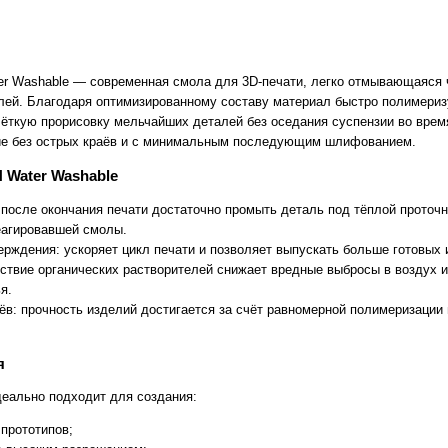
 Washable — современная смола для 3D-печати, легко отмывающаяся ч
лей. Благодаря оптимизированному составу материал быстро полимериз
чёткую прорисовку мельчайших деталей без оседания суспензии во врем
ие без острых краёв и с минимальным последующим шлифованием.
Water Washable
 после окончания печати достаточно промыть деталь под тёплой проточ
еагировавшей смолы.
ерждения: ускоряет цикл печати и позволяет выпускать больше готовых 
тствие органических растворителей снижает вредные выбросы в воздух 
я.
ёв: прочность изделий достигается за счёт равномерной полимеризации 
я
еально подходит для создания:
прототипов;