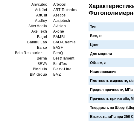
Anycubic
Arbocel
Характеристики
Ark-Jet
ART Technics
Фотополимерная
ArtCut
Asecos
Audley
Ausjetech
AVerMedia
Avision
Тип
Axe Tech
Axone
Вес, кг
Bagel
BAMBI
Bambu Lab
BAO-Chemie
Цвет
Barco
BASF
Belo Restaurierungsgerate GmbH
BenQ
Для модели
Berna
Bestfilament
Объем, л
BEVA
BindTec
Bindulin
Black-Line
Наименование
BM Group
BMZ
BookTEK
Borst
Плотность жидкости, г/
Boway
bq
Предел прочности, МПа
Brauberg
Brislon
Brother
Brune
Прочность при изгибе, 
Bulros
CalXnova
Canon
Canon Production Printing WFP
Твердость по Шору, (Шо
Chaster
Classic Solution
Вязкость, мПа при 250 С
Colors
Colortrac
Comet Art-Maker
Comix
Contex
Creality
CreatBot
Createbot