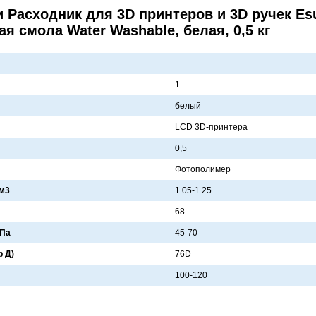
 Расходник для 3D принтеров и 3D ручек Es
 смола Water Washable, белая, 0,5 кг
1
белый
LCD 3D-принтерa
0,5
Фотополимер
см3
1.05-1.25
68
МПа
45-70
р Д)
76D
100-120