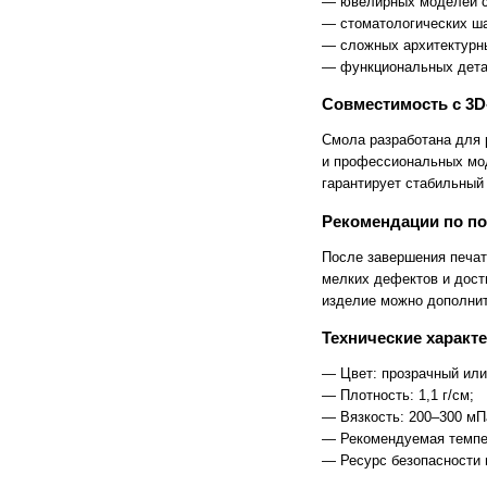
FlashForge
FLSUN
— ювелирных моделей с
Flying Bear
Foldmaster
— стоматологических ша
Foliant
Formlabs
— сложных архитектурн
Fotoba
Fplus
— функциональных детал
Front
FUCHS
Fuji
Fujifilm
Совместимость с 3D
Fujitsu
Gamblin
GBC
GCC
Смола разработана для 
Geckotouch
Geha
и профессиональных мод
GIDEON
Gladwork
гарантирует стабильный
GMP
Gnesta
Gongzheng
Goodview
Рекомендации по по
Grafalex
Grafcut
Graphopress
Graphtec
После завершения печат
Gregomatic
GTCO CalComp
мелких дефектов и дост
Guangming
Guowang
изделие можно дополнит
Hagner
Han-Bond
Hanshin
HAROLUX
Технические характ
HARZ
Hico
HID
Hiper
— Цвет: прозрачный или
Hiromi Paper Inc
Hisense
— Плотность: 1,1 г/см;
Hitachi
Hollytex
— Вязкость: 200–300 мП
Horizon
Hostaphan
— Рекомендуемая темпер
HP
HSGM
— Ресурс безопасности п
HSM
Ideal