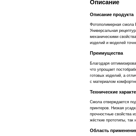
Описание
Cronos
Crowley
CTS Europe
Cutzilla
Описание продукта
Cyklos
CZUR
D.gen
Da Vinci
Фотополимерная смола E
Daejin Kostal
Dahle
Универсальная рецептур
Dahlia
Dapeng
механическими свойства
DAVID
Deffner & Johann
изделий и моделей точн
Delta
Diello
Digis
Dino-Lite: Digital Microscope
Преимущества
DOKO
Donview
Dostmann
Dr. Honle
Благодаря оптимизирова
Drager
DSB
что упрощает постобраб
Duplo
Dynafold
готовых изделий, а отл
E-Bake
EBA
с материалом комфортно
Edcomm
Ekamant
Elaskon
ELATEC
Технические характ
ELEGOO
Elittech
Eloam
ELSEC
Смола отверждается под
ENVOVE
EPO-TEK
принтеров. Низкая усад
Epson
Es-Te
прочностные свойства из
Esajet
Esun
Evolon
Exell
жёсткие прототипы, так 
EXTEK
F&V
Область применени
Fellowes
FGK