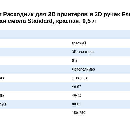
 Расходник для 3D принтеров и 3D ручек Es
 смола Standard, красная, 0,5 л
крaсный
3D-принтерa
0,5
Фотополимер
см3
1.08-1.13
46-67
МПа
46-72
р Д)
80-82
150-250