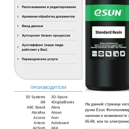
Распознавание и редактирование
Архивная обработка документов
Ввод данных
Аутсорсинг бизнес процессов
Аутстаффинг (наши люди
работают у Вас)
Переводческие услуги
ПРОИЗВОДИТЕЛИ
3D Systems
3D-Space
3M
4DigitalBooks
На данной странице кат
ABC Board
Abira
ручек Esun Фотополимер
Abraflex
Absen
наличии и возможности 
Access
Acer
65-94, или по электронно
Acteon
Activboard
AirSorb
AKA