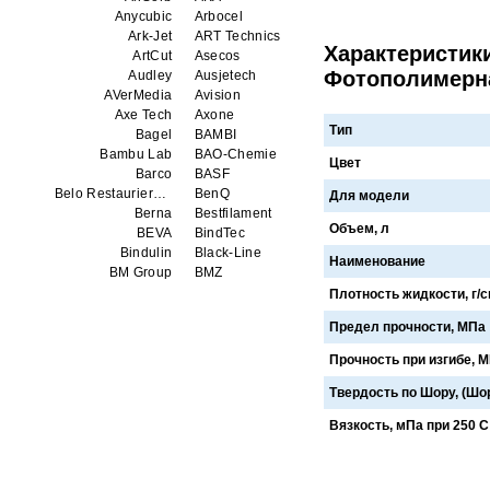
Anycubic
Arbocel
Ark-Jet
ART Technics
Характеристики
ArtCut
Asecos
Фотополимерная
Audley
Ausjetech
AVerMedia
Avision
Axe Tech
Axone
Тип
Bagel
BAMBI
Bambu Lab
BAO-Chemie
Цвет
Barco
BASF
Belo Restaurierungsgerate GmbH
BenQ
Для модели
Berna
Bestfilament
Объем, л
BEVA
BindTec
Bindulin
Black-Line
Наименование
BM Group
BMZ
BookTEK
Borst
Плотность жидкости, г/
Boway
bq
Предел прочности, МПа
Brauberg
Brislon
Brother
Brune
Прочность при изгибе, 
Bulros
CalXnova
Canon
Canon Production Printing WFP
Твердость по Шору, (Шо
Chaster
Classic Solution
Вязкость, мПа при 250 С
Colors
Colortrac
Comet Art-Maker
Comix
Contex
Creality
CreatBot
Createbot