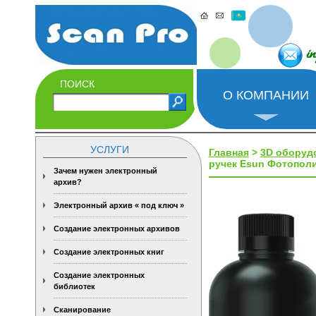
i
ПОИСК
О КОМПАНИИ
УСЛУГИ
Главная
>
3D оборуд
ручек Esun Фотополим
Зачем нужен электронный
архив?
Электронный архив « под ключ »
Создание электронных архивов
Создание электронных книг
Создание электронных
библиотек
Сканирование