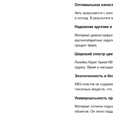
Оптимальное качес
Cronos
Crowley
CTS Europe
Cutzilla
Нить выпускается с кон
Cyklos
CZUR
D.gen
Da Vinci
в хотэнд. В результате 
Daejin Kostal
Dahle
Надежная адгезия и
Dahlia
Dapeng
DAVID
Deffner & Johann
Материал демонстрирует
Delta
Diello
крупногабаритных издел
Digis
Dino-Lite: Digital Microscope
процент брака.
DOKO
Donview
Dostmann
Dr. Honle
Широкий спектр цве
Drager
DSB
Duplo
Dynafold
Линейка Hyper Speed AB
E-Bake
EBA
задачу. Яркие и насыще
Edcomm
Ekamant
Elaskon
ELATEC
Экологичность и бе
ELEGOO
Elittech
Eloam
ELSEC
ABS-пластик не содержи
ENVOVE
EPO-TEK
токсичных веществ, что
Epson
Es-Te
Esajet
Esun
Универсальность п
Evolon
Exell
EXTEK
F&V
Материал отлично подхо
Fellowes
FGK
объектов. Он легко под