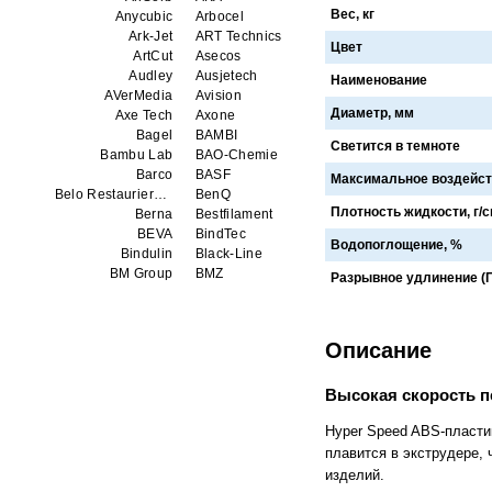
Вес, кг
Anycubic
Arbocel
Ark-Jet
ART Technics
Цвет
ArtCut
Asecos
Audley
Ausjetech
Наименование
AVerMedia
Avision
Диаметр, мм
Axe Tech
Axone
Bagel
BAMBI
Светится в темноте
Bambu Lab
BAO-Chemie
Barco
BASF
Максимальное воздейст
Belo Restaurierungsgerate GmbH
BenQ
Плотность жидкости, г/
Berna
Bestfilament
BEVA
BindTec
Водопоглощение, %
Bindulin
Black-Line
BM Group
BMZ
Разрывное удлинение (П
BookTEK
Borst
Boway
bq
Brauberg
Brislon
Описание
Brother
Brune
Bulros
CalXnova
Canon
Canon Production Printing WFP
Высокая скорость п
Chaster
Classic Solution
Hyper Speed ABS-пластик
Colors
Colortrac
Comet Art-Maker
Comix
плавится в экструдере, 
Contex
Creality
изделий.
CreatBot
Createbot