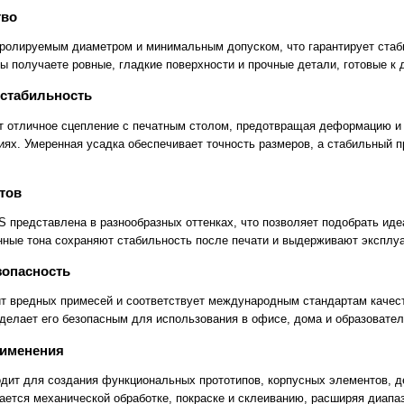
тво
тролируемым диаметром и минимальным допуском, что гарантирует стаб
вы получаете ровные, гладкие поверхности и прочные детали, готовые к
 стабильность
 отличное сцепление с печатным столом, предотвращая деформацию и 
иях. Умеренная усадка обеспечивает точность размеров, а стабильный 
тов
S представлена в разнообразных оттенках, что позволяет подобрать ид
нные тона сохраняют стабильность после печати и выдерживают эксплуа
зопасность
т вредных примесей и соответствует международным стандартам качест
 делает его безопасным для использования в офисе, дома и образовате
рименения
дит для создания функциональных прототипов, корпусных элементов, д
дается механической обработке, покраске и склеиванию, расширяя диапа