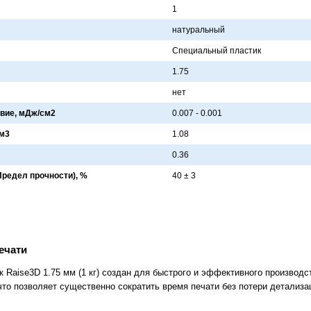
1
нaтурaльный
Специaльный плaстик
1.75
нет
вие, мДж/см2
0.007 - 0.001
см3
1.08
0.36
редел прочности), %
40 ± 3
ечати
 Raise3D 1.75 мм (1 кг) создан для быстрого и эффективного производ
что позволяет существенно сократить время печати без потери детализа