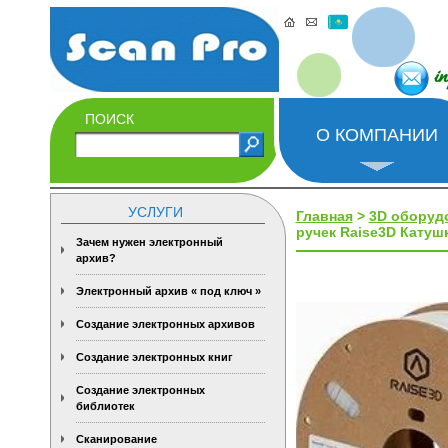
i
ПОИСК
О КОМПАНИИ
УСЛУГИ
Главная
>
3D оборуд
ручек Raise3D Катушк
Зачем нужен электронный
архив?
Электронный архив « под ключ »
Создание электронных архивов
Создание электронных книг
Создание электронных
библиотек
Сканирование