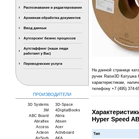
Распознавание и редактирование
Архивная обработка документов
Ввод данных
Аутсорсинг бизнес процессов
Аутстаффинг (наши люди
работают у Вас)
Переводческие услуги
На данной странице кат
ручек Raise3D Катушка 
характеристикам, нали
телефону +7 (495) 374-65
ПРОИЗВОДИТЕЛИ
3D Systems
3D-Space
3M
4DigitalBooks
Характеристики
ABC Board
Abira
Hyper Speed AB
Abraflex
Absen
Access
Acer
Acteon
Activboard
Тип
AirSorb
AKA