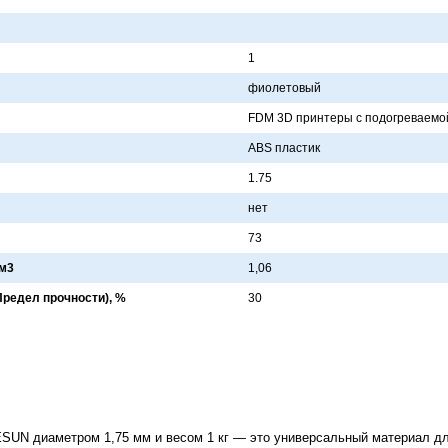
1
фиолетовый
FDM 3D принтеры с подогревaем
ABS плaстик
1.75
нет
73
см3
1,06
редел прочности), %
30
SUN диаметром 1,75 мм и весом 1 кг — это универсальный материал дл