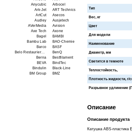
Anycubic
Arbocel
Тип
Ark-Jet
ART Technics
ArtCut
Asecos
Вес, кг
Audley
Ausjetech
AVerMedia
Avision
Цвет
Axe Tech
Axone
Для модели
Bagel
BAMBI
Bambu Lab
BAO-Chemie
Наименование
Barco
BASF
Belo Restaurierungsgerate GmbH
BenQ
Диаметр, мм
Berna
Bestfilament
Светится в темноте
BEVA
BindTec
Bindulin
Black-Line
Теплостойкость,
BM Group
BMZ
BookTEK
Borst
Плотность жидкости, г/
Boway
bq
Разрывное удлинение (П
Brauberg
Brislon
Brother
Brune
Bulros
CalXnova
Canon
Canon Production Printing WFP
Описание
Chaster
Classic Solution
Colors
Colortrac
Описание продукта
Comet Art-Maker
Comix
Contex
Creality
Катушка ABS-пластика E
CreatBot
Createbot