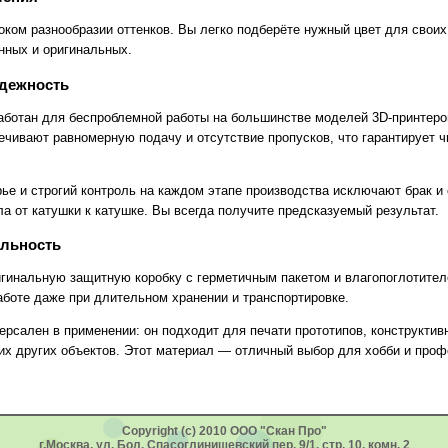
оком разнообразии оттенков. Вы легко подберёте нужный цвет для своих
ных и оригинальных.
адежность
ботан для беспроблемной работы на большинстве моделей 3D-принтеро
чивают равномерную подачу и отсутствие пропусков, что гарантирует ч
ье и строгий контроль на каждом этапе производства исключают брак и
а от катушки к катушке. Вы всегда получите предсказуемый результат.
альность
игинальную защитную коробку с герметичным пакетом и влагопоглотител
работе даже при длительном хранении и транспортировке.
рсален в применении: он подходит для печати прототипов, конструктив
гих других объектов. Этот материал — отличный выбор для хобби и про
Copyright (c) 2010 ООО "Скан Про"
г.Москва, ул. Бол. Спасоглинищевский пер, 9/1, стр. 10, комн. 2