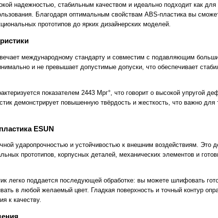
окой надежностью, стабильным качеством и идеально подходит как для б
ользования. Благодаря оптимальным свойствам ABS-пластика вы сможе
циональных прототипов до ярких дизайнерских моделей.
еристики
твечает международному стандарту и совместим с подавляющим больш
нимально и не превышает допустимые допуски, что обеспечивает стаби
актеризуется показателем 2443 Мрг°, что говорит о высокой упругой де
тик демонстрирует повышенную твёрдость и жесткость, что важно для 
пластика ESUN
чной ударопрочностью и устойчивостью к внешним воздействиям. Это 
льных прототипов, корпусных деталей, механических элементов и гото
ик легко поддается последующей обработке: вы можете шлифовать гото
вать в любой желаемый цвет. Гладкая поверхность и точный контур оп
я к качеству.
шения