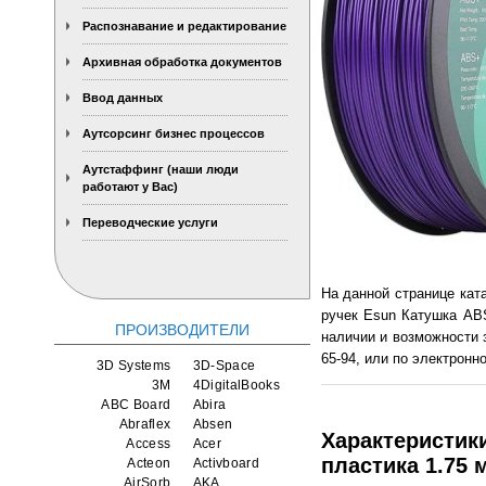
Распознавание и редактирование
Архивная обработка документов
Ввод данных
Аутсорсинг бизнес процессов
Аутстаффинг (наши люди
работают у Вас)
Переводческие услуги
На данной странице кат
ручек Esun Катушка ABS
ПРОИЗВОДИТЕЛИ
наличии и возможности 
65-94, или по электронно
3D Systems
3D-Space
3M
4DigitalBooks
ABC Board
Abira
Abraflex
Absen
Характеристики
Access
Acer
пластика 1.75 
Acteon
Activboard
AirSorb
AKA