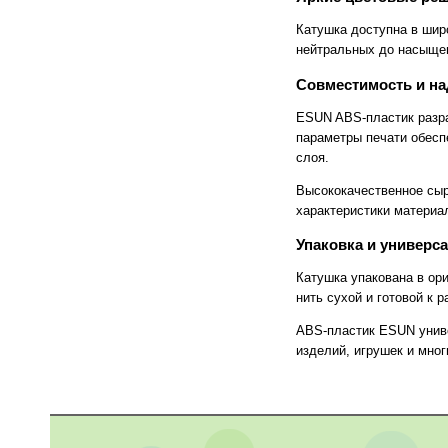
FlashForge
FLSUN
Flying Bear
Foldmaster
Катушка доступна в шир
Foliant
Formlabs
нейтральных до насыщен
Fotoba
Fplus
Front
FUCHS
Совместимость и н
Fuji
Fujifilm
Fujitsu
Gamblin
ESUN ABS-пластик разра
GBC
GCC
параметры печати обеспе
Geckotouch
Geha
слоя.
GIDEON
Gladwork
GMP
Gnesta
Высококачественное сыр
Gongzheng
Goodview
характеристики материал
Grafalex
Grafcut
Graphopress
Graphtec
Упаковка и универс
Gregomatic
GTCO CalComp
Guangming
Guowang
Катушка упакована в ор
Hagner
Han-Bond
нить сухой и готовой к 
Hanshin
HAROLUX
HARZ
Hico
ABS-пластик ESUN униве
HID
Hiper
изделий, игрушек и мно
Hiromi Paper Inc
Hisense
Hitachi
Hollytex
Horizon
Hostaphan
HP
HSGM
HSM
Ideal