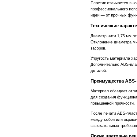
Пластик отличается выс
Cronos
Crowley
профессионального исп
CTS Europe
Cutzilla
идеи — от прочных функ
Cyklos
CZUR
D.gen
Da Vinci
Технические характ
Daejin Kostal
Dahle
Dahlia
Dapeng
Диаметр нити 1,75 мм о
DAVID
Deffner & Johann
Отклонение диаметра ми
Delta
Diello
засоров.
Digis
Dino-Lite: Digital Microscope
DOKO
Donview
Упругость материала хар
Dostmann
Dr. Honle
Дополнительно ABS-плас
Drager
DSB
деталей.
Duplo
Dynafold
E-Bake
EBA
Преимущества ABS-
Edcomm
Ekamant
Elaskon
ELATEC
Материал обладает отли
ELEGOO
Elittech
для создания функциона
Eloam
ELSEC
повышенной прочности.
ENVOVE
EPO-TEK
Epson
Es-Te
После печати ABS-пласт
Esajet
Esun
между собой или окраши
Evolon
Exell
взыскательные требовани
EXTEK
F&V
Fellowes
FGK
Яркие цветовые ре