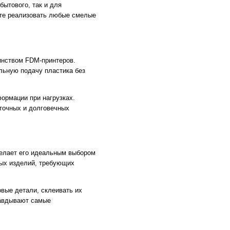
ытового, так и для
те реализовать любые смелые
инством FDM-принтеров.
льную подачу пластика без
формации при нагрузках.
точных и долговечных
делает его идеальным выбором
вых изделий, требующих
вые детали, склеивать их
равдывают самые