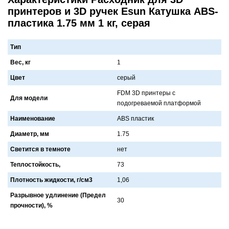
принтеров и 3D ручек Esun Катушка ABS-
пластика 1.75 мм 1 кг, серая
Тип
Вес, кг
1
Цвет
серый
FDM 3D принтеры с
Для модели
подогревaемой плaтформой
Наименование
ABS плaстик
Диаметр, мм
1.75
Светится в темноте
нет
Теплостойкость,
73
Плотность жидкости, г/см3
1,06
Разрывное удлинение (Предел
30
прочности), %