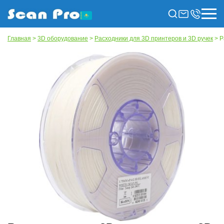
Главная
>
3D оборудование
>
Расходники для 3D принтеров и 3D ручек
> Р