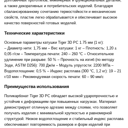
долговечных прототипов, инженерных и функциональных деталей,
а также декоративных и потребительских изделий. Благодаря
сбалансированному сочетанию термостойкости и механических
свойств, пластик легко обрабатывается и обеспечивает высокое
качество поверхностей готовых моделей.
Технические характеристики
Основные параметры катушки Tiger 3D PC 1.75 мм (1 кг):
– Диаметр нити: 1,75 мм
– Вес катушки: 1 кг
– Плотность: 1,20 ±
0,05 г/см
– Температура печати: 240 – 260 °C
– Относительное
удлинение при разрыве: 50 %
– Прочность на изгиб (по методу
Зоде, ASTM D256): 700 Дж/м
– Модуль упругости: 2200 МПа
–
Водопоглощение: 0,5 %
– Индекс расплава (300 °C, 1,2 кг): 19 – 21
г/10 мин
– Рекомендуемая скорость печати: 60 – 90 мм/с
Преимущества использования
Поликарбонат Tiger 3D PC обладает высокой ударопрочностью и
устойчив к деформациям при повышенных нагрузках. Материал
демонстрирует отличную адгезию между слоями, что позволяет
получать изделия с минимальной хрупкостью и равномерной
структурой. Низкое водопоглощение и стабильный индекс расплава
обеспечивают повторяемость размеров и форм изделий при