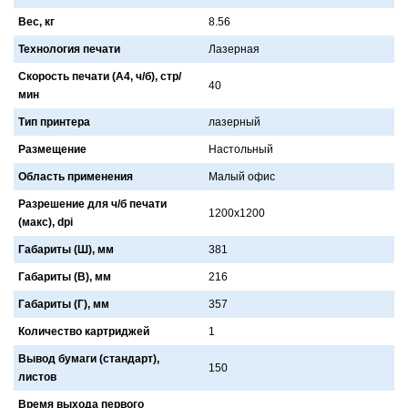
Вес, кг
8.56
Технология печати
Лaзернaя
Скорость печати (А4, ч/б), стр/
40
мин
Тип принтера
лaзерный
Размещение
Нaстольный
Область применения
Мaлый офис
Разрешение для ч/б печати
1200х1200
(макс), dpi
Габариты (Ш), мм
381
Габариты (В), мм
216
Габариты (Г), мм
357
Количество картриджей
1
Вывод бумаги (стандарт),
150
листов
Время выхода первого