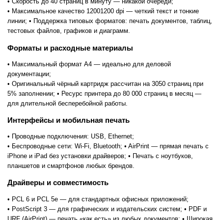
• Скорость до 40 страниц в минуту — никакой очереди;
• Максимальное качество 12001200 dpi — четкий текст и тонкие
линии;
• Поддержка типовых форматов: печать документов, таблиц,
тестовых файлов, графиков и диаграмм.
Форматы и расходные материалы
• Максимальный формат A4 — идеально для деловой
документации;
• Оригинальный чёрный картридж рассчитан на 3050 страниц при
5% заполнении;
• Ресурс принтера до 80 000 страниц в месяц —
для длительной бесперебойной работы.
Интерфейсы и мобильная печать
• Проводные подключения: USB, Ethernet;
• Беспроводные сети: Wi-Fi, Bluetooth;
• AirPrint — прямая печать с
iPhone и iPad без установки драйверов;
• Печать с ноутбуков,
планшетов и смартфонов любых брендов.
Драйверы и совместимость
• PCL 6 и PCL 5e — для стандартных офисных приложений;
• PostScript 3 — для графических и издательских систем;
• PDF и
URF (AirPrint) — печать «как есть» из любых документов;
• Широкая