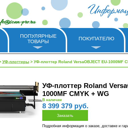
nfo@scan-pro.ru
ПОПУЛЯРНЫЕ
ПОКУПАТЕЛЮ
ТОВАРЫ
>
УФ-плоттеры
> УФ-плоттер Roland VersaOBJECT EU-1000MF 
УФ-плоттер Roland Vers
1000MF CMYK + WG
В наличии
8 399 379 руб.
Подробная информация о заказе, доставке и га