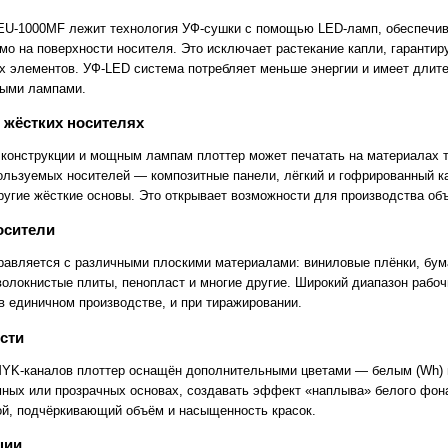
EU-1000MF лежит технология УФ-сушки с помощью LED-ламп, обеспечи
мо на поверхности носителя. Это исключает растекание капли, гарантир
х элементов. УФ-LED система потребляет меньше энергии и имеет длит
ными лампами.
 жёстких носителях
конструкции и мощным лампам плоттер может печатать на материалах 
ользуемых носителей — композитные панели, лёгкий и гофрированный кар
угие жёсткие основы. Это открывает возможности для производства об
осители
правляется с различными плоскими материалами: виниловые плёнки, бум
олокнистые плиты, пенопласт и многие другие. Широкий диапазон рабо
в единичном производстве, и при тиражировании.
сти
K-каналов плоттер оснащён дополнительными цветами — белым (Wh) и 
мных или прозрачных основах, создавать эффект «наплыва» белого фона
й, подчёркивающий объём и насыщенность красок.
ции