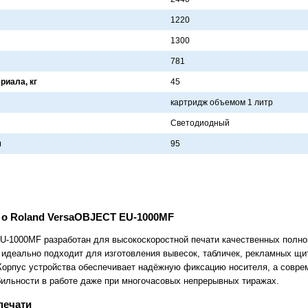
1220
1300
781
иала, кг
45
кaртридж объемом 1 литр
Светодиодный
м
95
о Roland VersaOBJECT EU-1000MF
-1000MF разработан для высокоскоростной печати качественных полно
 идеально подходит для изготовления вывесок, табличек, рекламных щи
Корпус устройства обеспечивает надёжную фиксацию носителя, а совре
бильности в работе даже при многочасовых непрерывных тиражах.
печати