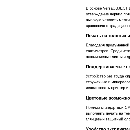
Cronos
Crowley
В основе VersaOBJECT 
CTS Europe
Cutzilla
отверждение чернил пря
Cyklos
CZUR
высокую чёткость мелки
D.gen
Da Vinci
сравнению с традицион
Daejin Kostal
Dahle
Dahlia
Dapeng
Печать на толстых и
DAVID
Deffner & Johann
Delta
Diello
Благодаря продуманной 
Digis
Dino-Lite: Digital Microscope
сантиметров. Среди исп
DOKO
Donview
алюминиевые листы и др
Dostmann
Dr. Honle
Drager
DSB
Поддерживаемые н
Duplo
Dynafold
E-Bake
EBA
Устройство без труда с
Edcomm
Ekamant
стружечные и минералов
Elaskon
ELATEC
использовать принтер и 
ELEGOO
Elittech
Eloam
ELSEC
Цветовые возможно
ENVOVE
EPO-TEK
Epson
Es-Te
Помимо стандартных CMY
Esajet
Esun
выполнять печать на тё
Evolon
Exell
глянцевый защитный сло
EXTEK
F&V
Fellowes
FGK
Удобство эксплуата