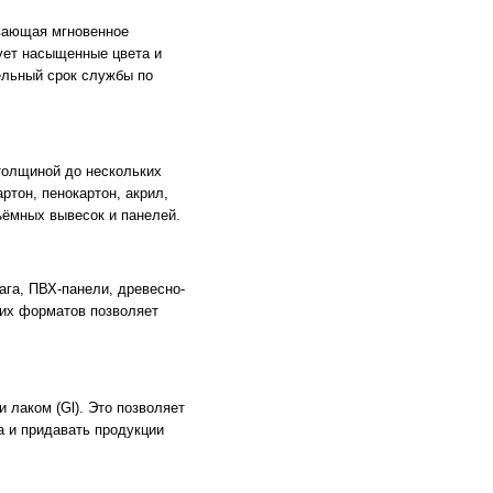
вающая мгновенное
ует насыщенные цвета и
ельный срок службы по
толщиной до нескольких
тон, пенокартон, акрил,
ъёмных вывесок и панелей.
ага, ПВХ-панели, древесно-
чих форматов позволяет
лаком (Gl). Это позволяет
 и придавать продук­ции