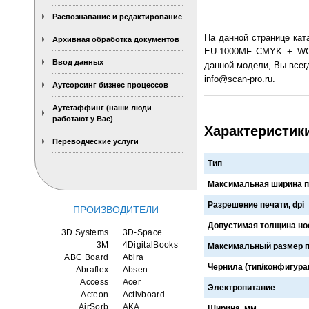
Распознавание и редактирование
На данной странице ка
Архивная обработка документов
EU-1000MF CMYK + WG. 
Ввод данных
данной модели, Вы всегд
info@scan-pro.ru.
Аутсорсинг бизнес процессов
Аутстаффинг (наши люди
работают у Вас)
Характеристик
Переводческие услуги
Тип
Максимальная ширина п
Разрешение печати, dpi
ПРОИЗВОДИТЕЛИ
Допустимая толщина но
3D Systems
3D-Space
3M
4DigitalBooks
Максимальный размер п
ABC Board
Abira
Чернила (тип/конфигура
Abraflex
Absen
Access
Acer
Электропитание
Acteon
Activboard
AirSorb
AKA
Ширина, мм