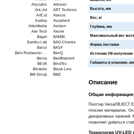
Anycubic
Arbocel
Высота, мм
Ark-Jet
ART Technics
ArtCut
Asecos
Вес, кг
Audley
Ausjetech
AVerMedia
Avision
Глубина, мм
Axe Tech
Axone
Максимальный вес матер
Bagel
BAMBI
Bambu Lab
BAO-Chemie
Форма поставки
Barco
BASF
Belo Restaurierungsgerate GmbH
BenQ
Источник УФ-излучения
Berna
Bestfilament
Габариты в упаковке, м
BEVA
BindTec
Bindulin
Black-Line
BM Group
BMZ
BookTEK
Borst
Описание
Boway
bq
Brauberg
Brislon
Общая информация 
Brother
Brune
Bulros
CalXnova
Плоттер VersaOBJECT EU
Canon
Canon Production Printing WFP
плоских материалах. Он
Chaster
Classic Solution
декоративных панелей. 
Colors
Colortrac
позволяет добиться ста
Comet Art-Maker
Comix
Contex
Creality
Технология UV-LED 
CreatBot
Createbot