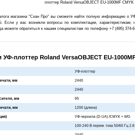
плоттер Roland VersaOBJECT EU-1000MF CMYK
талога магазина "Скан Про" вы сможете найти полную информацию о У
Если у вас возникли вопросы по комплектации, характеристикам, н
а можете обратиться к нашим специалистам по телефону +7 (495) 374-65
и УФ-плоттер Roland VersaOBJECT EU-1000
УФ-плоттер
ечати, мм
2440
2440
сителя, мм
95
ечати, мм
1200 (длинa)
ция)
УФ-чернилa (D-UA) /CMYK + WG
100-240 В перем. токa 50/60 Гц 2.8
2440