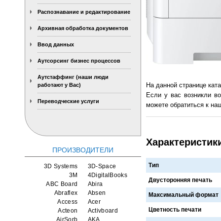
Распознавание и редактирование
Архивная обработка документов
Ввод данных
Аутсорсинг бизнес процессов
Аутстаффинг (наши люди
На данной странице кат
работают у Вас)
Если у вас возникли во
Переводческие услуги
можете обратиться к наш
Характеристик
ПРОИЗВОДИТЕЛИ
Тип
3D Systems
3D-Space
3M
4DigitalBooks
Двусторонняя печать
ABC Board
Abira
Abraflex
Absen
Максимальный формат
Access
Acer
Цветность печати
Acteon
Activboard
AirSorb
AKA