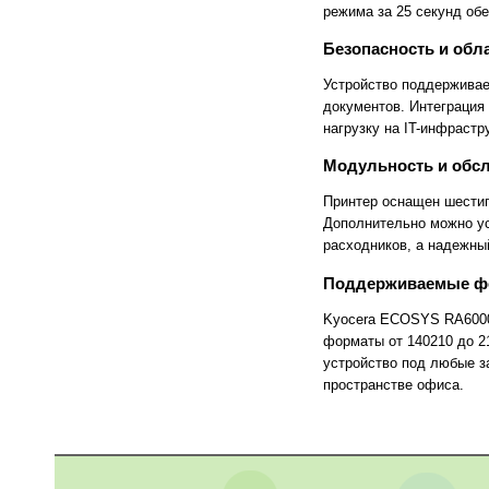
IECHO
INDUS
режима за 25 секунд обе
InFocus
INNEX
Intec
Interactive Project
Безопасность и обл
Interwrite
Intimus
IQBoard
Iriodin
Устройство поддерживае
J Hewit & Sons Ltd
Jinpex
документов. Интеграция 
JLS
Joyusing
нагрузку на IT-инфрастр
Jumbo
JUNTU
Kala
Katun
Модульность и обс
KeenCut
KERN
Klemmsia
Klucel
Принтер оснащен шести­
Kobra
Kodak
Дополнительно можно ус
Konica Minolta
Kw-TriO
расходников, а надежны
Kyocera
Larident
Lascaux
Le Tonkinois
Поддерживаемые фо
Leapfrog
Leica
Leister
Leitz
Kyocera ECOSYS RA6000x 
Lexmark
LG
форматы от 140210 до 2
List
Liyu
устройство под любые з
LR
Lumien
пространстве офиса.
Luxo
Magnum
MakerBot
MAMO
Manfrotto
Maped
Marius Fabre
MasterCutter
Maxell
MBot 3D