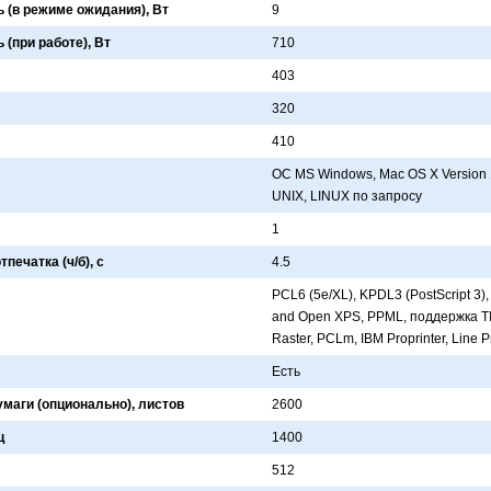
(в режиме ожидания), Вт
9
(при работе), Вт
710
403
320
410
ОС MS Windows, Mac OS X Version 
UNIX, LINUX по зaпросу
1
печатка (ч/б), с
4.5
PCL6 (5e/XL), KPDL3 (PostScript 3), 
and Open XPS, PPML, поддержкa TIF
Raster, PCLm, IBM Proprinter, Line P
Есть
умаги (опционально), листов
2600
ц
1400
512