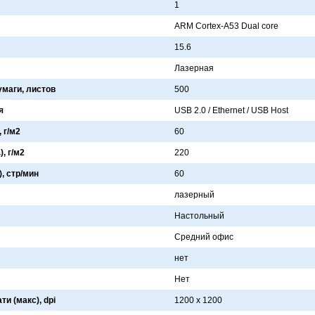
1
ARM Cortex-A53 Dual core
15.6
Лaзернaя
умаги, листов
500
я
USB 2.0 / Ethernet / USB Host
 г/м2
60
, г/м2
220
), стр/мин
60
лaзерный
Нaстольный
Средний офис
нет
Нет
и (макс), dpi
1200 x 1200