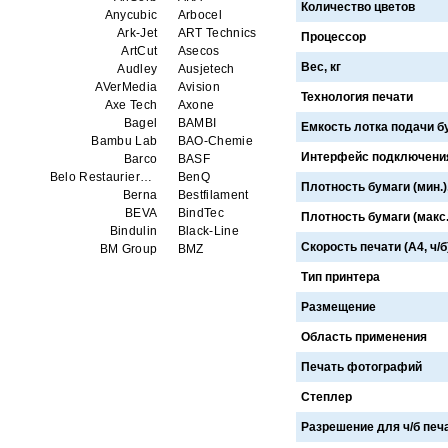
Количество цветов
Anycubic
Arbocel
Ark-Jet
ART Technics
Процессор
ArtCut
Asecos
Вес, кг
Audley
Ausjetech
AVerMedia
Avision
Технология печати
Axe Tech
Axone
Bagel
BAMBI
Емкость лотка подачи б
Bambu Lab
BAO-Chemie
Интерфейс подключени
Barco
BASF
Belo Restaurierungsgerate GmbH
BenQ
Плотность бумаги (мин.),
Berna
Bestfilament
BEVA
BindTec
Плотность бумаги (макс.)
Bindulin
Black-Line
Скорость печати (А4, ч/б
BM Group
BMZ
BookTEK
Borst
Тип принтера
Boway
bq
Brauberg
Brislon
Размещение
Brother
Brune
Область применения
Bulros
CalXnova
Canon
Canon Production Printing WFP
Печать фотографий
Chaster
Classic Solution
Colors
Colortrac
Степлер
Comet Art-Maker
Comix
Разрешение для ч/б печат
Contex
Creality
CreatBot
Createbot