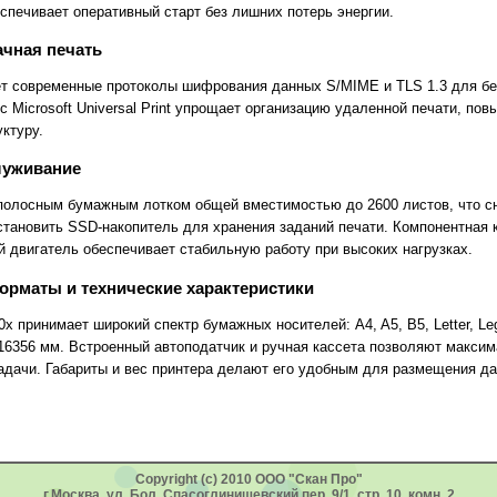
спечивает оперативный старт без лишних потерь энергии.
ачная печать
т современные протоколы шифрования данных S/MIME и TLS 1.3 для бе
с Microsoft Universal Print упрощает организацию удаленной печати, по
уктуру.
луживание
полосным бумажным лотком общей вместимостью до 2600 листов, что сн
тановить SSD-накопитель для хранения заданий печати. Компонентная 
й двигатель обеспечивает стабильную работу при высоких нагрузках.
рматы и технические характеристики
принимает широкий спектр бумажных носителей: A4, A5, B5, Letter, Lega
16356 мм. Встроенный автоподатчик и ручная кассета позволяют максим
адачи. Габариты и вес принтера делают его удобным для размещения да
Copyright (c) 2010 ООО "Скан Про"
г.Москва, ул. Бол. Спасоглинищевский пер, 9/1, стр. 10, комн. 2