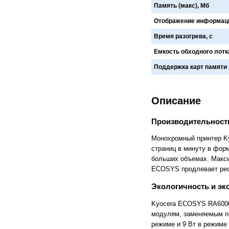
FlashForge
FLSUN
Память (макс), Мб
Flying Bear
Foldmaster
Foliant
Formlabs
Отображение информац
Fotoba
Fplus
Время разогрева, с
Front
FUCHS
Fuji
Fujifilm
Емкость обходного лотка
Fujitsu
Gamblin
GBC
GCC
Поддержка карт памяти
Geckotouch
Geha
GIDEON
Gladwork
GMP
Gnesta
Описание
Gongzheng
Goodview
Grafalex
Grafcut
Graphopress
Graphtec
Производительность
Gregomatic
GTCO CalComp
Монохромный принтер Ky
Guangming
Guowang
Hagner
Han-Bond
страниц в минуту в форм
Hanshin
HAROLUX
больших объемах. Макси
HARZ
Hico
ECOSYS продлевает ресу
HID
Hiper
Hiromi Paper Inc
Hisense
Экологичность и эк
Hitachi
Hollytex
Horizon
Hostaphan
Kyocera ECOSYS RA6000
HP
HSGM
модулям, заменяемым по
HSM
Ideal
режиме и 9 Вт в режиме