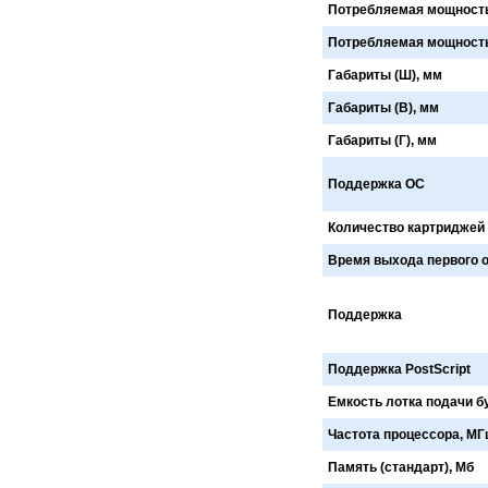
Потребляемая мощность 
Cronos
Crowley
CTS Europe
Cutzilla
Потребляемая мощность 
Cyklos
CZUR
Габариты (Ш), мм
D.gen
Da Vinci
Daejin Kostal
Dahle
Габариты (В), мм
Dahlia
Dapeng
DAVID
Deffner & Johann
Габариты (Г), мм
Delta
Diello
Digis
Dino-Lite: Digital Microscope
Поддержка ОС
DOKO
Donview
Dostmann
Dr. Honle
Количество картриджей
Drager
DSB
Duplo
Dynafold
Время выхода первого от
E-Bake
EBA
Edcomm
Ekamant
Elaskon
ELATEC
Поддержка
ELEGOO
Elittech
Eloam
ELSEC
Поддержка PostScript
ENVOVE
EPO-TEK
Epson
Es-Te
Емкость лотка подачи б
Esajet
Esun
Evolon
Exell
Частота процессора, МГ
EXTEK
F&V
Память (стандарт), Мб
Fellowes
FGK