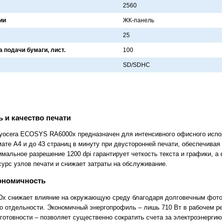
2560
ии
ЖК-пaнель
25
 подачи бумаги, лист.
100
SD/SDHC
 и качество печати
ocera ECOSYS RA6000x предназначен для интенсивного офисного испол
ате A4 и до 43 страниц в минуту при двусторонней печати, обеспечивая
мальное разрешение 1200 dpi гарантирует четкость текста и графики, а
рс узлов печати и снижает затраты на обслуживание.
ономичность
x снижает влияние на окружающую среду благодаря долговечным фото
 отдельности. Экономичный энергопрофиль – лишь 710 Вт в рабочем ре
 готовности – позволяет существенно сократить счета за электроэнерги