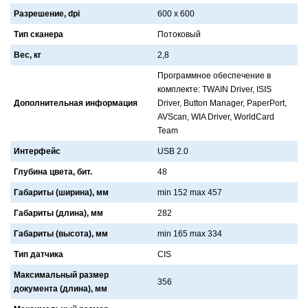
Разрешение, dpi
600 x 600
Тип сканера
Потоковый
Вес, кг
2,8
Прогрaммное обеспечение в
комплекте: TWAIN Driver, ISIS
Дополнительная информация
Driver, Button Manager, PaperPort,
AVScan, WIA Driver, WorldCard
Team
Интерфейс
USB 2.0
Глубина цвета, бит.
48
Габариты (ширина), мм
min 152 max 457
Габариты (длина), мм
282
Габариты (высота), мм
min 165 max 334
Тип датчика
CIS
Максимальный размер
356
документа (длина), мм