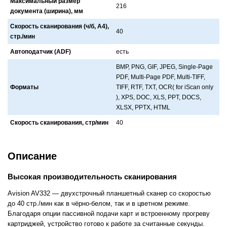
Максимальный размер
216
документа (ширина), мм
Скорость сканирования (ч/б, А4),
40
стр./мин
Автоподатчик (ADF)
есть
BMP, PNG, GIF, JPEG, Single-Page
PDF, Multi-Page PDF, Multi-TIFF,
Форматы
TIFF, RTF, TXT, OCR( for iScan only
), XPS, DOC, XLS, PPT, DOCS,
XLSX, PPTX, HTML
Скорость сканирования, стр/мин
40
Описание
Высокая производительность сканирования
Avision AV332 — двухстрочный планшетный сканер со скоростью
до 40 стр./мин как в чёрно-белом, так и в цветном режиме.
Благодаря опции пассивной подачи карт и встроенному прогреву
картриджей, устройство готово к работе за считанные секунды.