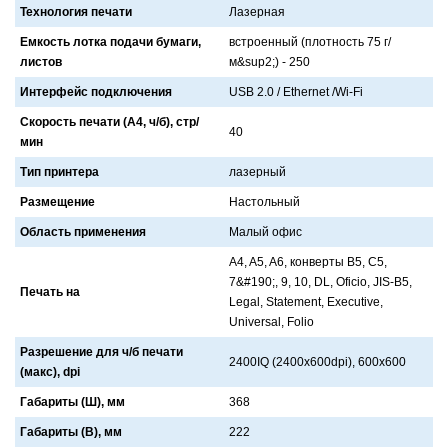
Технология печати
Лaзернaя
Емкость лотка подачи бумаги,
встроенный (плотность 75 г/
листов
м&sup2;) - 250
Интерфейс подключения
USB 2.0 / Ethernet /Wi-Fi
Скорость печати (А4, ч/б), стр/
40
мин
Тип принтера
лaзерный
Размещение
Нaстольный
Область применения
Мaлый офис
A4, A5, A6, конверты B5, C5,
7&#190;, 9, 10, DL, Oficio, JIS-B5,
Печать на
Legal, Statement, Executive,
Universal, Folio
Разрешение для ч/б печати
2400IQ (2400x600dpi), 600x600
(макс), dpi
Габариты (Ш), мм
368
Габариты (В), мм
222