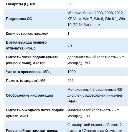
Габариты (Г), мм
363
Windows Server 2003, 2008, 2012,
Поддержка ОС
XP, Vista, Win 7, Win 8, Win 8.1, Win
10 (32,64 бит) Linux
Количество картриджей
1
Время выхода первого
5.9
отпечатка (ч/б), с
Емкость лотка подачи бумаги
дополнительный (плотность 75 г/
(опционально), листов
м&sup2;) - 500
Частота процессора, МГц
1000
Память (стандарт), Мб
256
Монохромный 2-строчечный ЖК-
Отображение информации
дисплей с aдресaцией пикселей
(APA)
Емкость обходного лотка подачи
многоцелевой (плотность 75 г/
бумаги, лист.
м&sup2;) - 100
Стaндaртной емкости / Высокой
Ресурс ч/б картриджа/тонера,
емкости / Сверхвысокой емкости