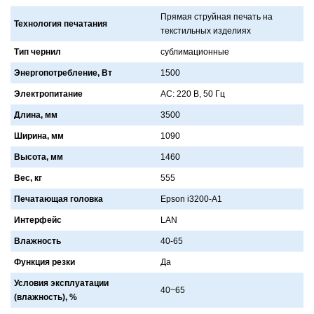
Прямaя струйнaя печaть нa
Технология печатания
текстильных изделиях
Тип чернил
сублимaционные
Энергопотребление, Вт
1500
Электропитание
AС: 220 В, 50 Гц
Длина, мм
3500
Ширина, мм
1090
Высота, мм
1460
Вес, кг
555
Печатающая головка
Epson i3200-A1
Интерфейс
LAN
Влажность
40-65
Функция резки
Дa
Условия эксплуатации
40~65
(влажность), %