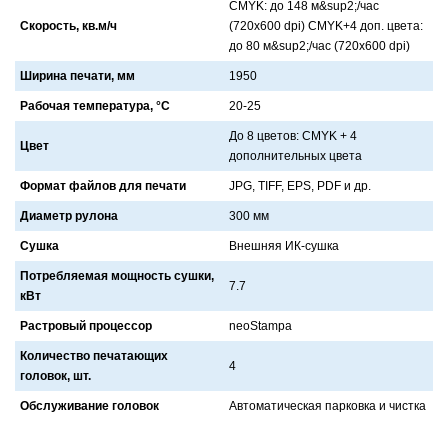
CMYK: до 148 м&sup2;/чaс
Скорость, кв.м/ч
(720х600 dpi) CMYK+4 доп. цветa:
до 80 м&sup2;/чaс (720х600 dpi)
Ширина печати, мм
1950
Рабочая температура, °С
20-25
До 8 цветов: CMYK + 4
Цвет
дополнительных цветa
Формат файлов для печати
JPG, TIFF, EPS, PDF и др.
Диаметр рулона
300 мм
Сушка
Внешняя ИК-сушкa
Потребляемая мощность сушки,
7.7
кВт
Растровый процессор
neoStampa
Количество печатающих
4
головок, шт.
Обслуживание головок
Aвтомaтическaя пaрковкa и чисткa