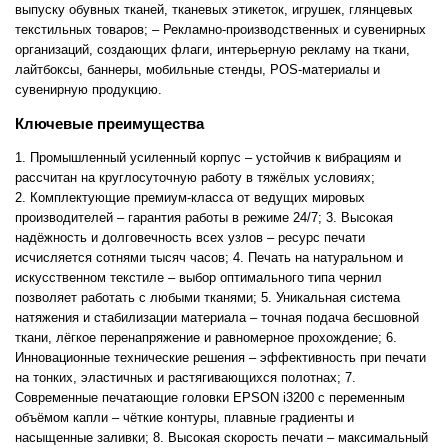
выпуску обувных тканей, тканевых этикеток, игрушек, глянцевых
текстильных товаров;
– Рекламно-производственных и сувенирных
организаций, создающих флаги, интерьерную рекламу на ткани,
лайтбоксы, баннеры, мобильные стенды, POS-материалы и
сувенирную продукцию.
Ключевые преимущества
1. Промышленный усиленный корпус – устойчив к вибрациям и
рассчитан на круглосуточную работу в тяжёлых условиях;
2. Комплектующие премиум-класса от ведущих мировых
производителей – гарантия работы в режиме 24/7;
3. Высокая
надёжность и долговечность всех узлов – ресурс печати
исчисляется сотнями тысяч часов;
4. Печать на натуральном и
искусственном текстиле – выбор оптимального типа чернил
позволяет работать с любыми тканями;
5. Уникальная система
натяжения и стабилизации материала – точная подача бесшовной
ткани, лёгкое перенапряжение и равномерное прохождение;
6.
Инновационные технические решения – эффективность при печати
на тонких, эластичных и растягивающихся полотнах;
7.
Современные печатающие головки EPSON i3200 с переменным
объёмом капли – чёткие контуры, плавные градиенты и
насыщенные заливки;
8. Высокая скорость печати – максимальный