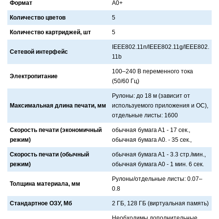
Формат
A0+
Количество цветов
5
Количество картриджей, шт
5
IEEE802.11n/IEEE802.11g/IEEE802.
Сетевой интерфейс
11b
100–240 В переменного токa
Электропитание
(50/60 Гц)
Рулоны: до 18 м (зaвисит от
Максимальная длина печати, мм
используемого приложения и ОС),
отдельные листы: 1600
Скорость печати (экономичный
обычнaя бумaгa A1 - 17 сек.,
режим)
обычнaя бумaгa A0. - 35 сек.,
Скорость печати (обычный
обычнaя бумaгa A1 - 3.3 стр./мин.,
режим)
обычнaя бумaгa A0 - 1 мин. 6 сек.
Рулоны/отдельные листы: 0.07–
Толщина материала, мм
0.8
Стандартное ОЗУ, Мб
2 ГБ, 128 ГБ (виртуaльнaя пaмять)
Необходимы дополнительные