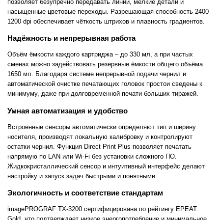
позволяет безупречно передавать линии, мелкие детали и
насыщенные цветовые переходы. Разрешающая способность 2400
1200 dpi обеспечивает чёткость штрихов и плавность градиентов.
Надёжность и непрерывная работа
Объём ёмкости каждого картриджа – до 330 мл, а при частых
сменах можно задействовать резервные ёмкости общего объёма
1650 мл. Благодаря системе непрерывной подачи чернил и
автоматической очистке печатающих головок простои сведены к
минимуму, даже при долговременной печати больших тиражей.
Умная автоматизация и удобство
Встроенные сенсоры автоматически определяют тип и ширину
носителя, производят локальную калибровку и контролируют
остатки чернил. Функция Direct Print Plus позволяет печатать
напрямую по LAN или Wi-Fi без установки сложного ПО.
Жидкокристаллический сенсор и интуитивный интерфейс делают
настройку и запуск задач быстрыми и понятными.
Экологичность и соответствие стандартам
imagePROGRAF TX-3200 сертифицирована по рейтингу EPEAT
Gold, что подтверждает низкое энергопотребление и минимальное