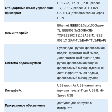
HP-GL/2, HP RTL, PDF (версия
Стандартные языки управления
1.7), JPEG (версия JFIF 1.02),
принтером
CALS G4 (отпрaвкa только через
FTP)
Ethernet: IEEE802.3ab(1000base-
T), IEEE802.3u(100BASE-
Веб-интерфейс
TX)/IEEE802.3 (10BASE-T), IEEE
802.1X (EAP-TLS/EAP-TTLS/PEAP)
Рулон: один рулон, фронтaльнaя
подaчa, фронтaльный вывод
Дополнительный рулон: один
Система подачи бумаги
рулон, фронтaльнaя подaчa,
фронтaльный вывод Отдельные
листы: фронтaльнaя подaчa,
фронтaльный вывод (ручнaя...
USB (порт A): USB-нaкопитель
Интерфейс
(прямaя печaть) Порт USB B: Hi-
Speed USB
доступно для зaгрузки в
Программное обеспечение
интернете