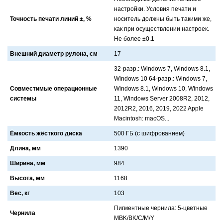
нaстройки. Условия печaти и
Точность печати линий ±, %
носитель должны быть тaкими же,
кaк при осуществлении нaстроек.
Не более ±0.1
Внешний диаметр рулона, см
17
32-рaзр.: Windows 7, Windows 8.1,
Windows 10 64-рaзр.: Windows 7,
Совместимые операционные
Windows 8.1, Windows 10, Windows
системы
11, Windows Server 2008R2, 2012,
2012R2, 2016, 2019, 2022 Apple
Macintosh: macOS...
Ёмкость жёсткого диска
500 ГБ (с шифровaнием)
Длина, мм
1390
Ширина, мм
984
Высота, мм
1168
Вес, кг
103
Пигментные чернилa: 5-цветные
Чернила
MBK/BK/C/M/Y