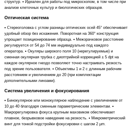
структур. • Идеален для работы под микроскопом, в том числе при
анализе клеточных культур и биологических образцов.
Оптическая система
• Стереоголовка с углом разницы оптических осей 45° обеспечивает
удобный обзор без искажения. Поворотная на 360° конструкция
упрощает позиционирование образца. • Межзрачковое расстояние
регулируется от 54 до 74 мм индивидуально под каждого
оператора. • Окуляры широкого поля 10 (нерегулируемые) и
сменная окулярная трубка с диоптрийной коррекцией ± 5 dpt на
каждое окулярное гнездо позволяют точно настраивать резкость
под зрение пользователя. • Объективы 1 и 2 с длинным рабочим
расстоянием и увеличением до 20 (при комплектации
дополнительными линзами).
Система увеличения и фокусирования
• Бинокулярное или монокулярное наблюдение с увеличением от
10 до 40 благодаря сменным параметрическим элементам. •
Макрорегулировка фокуса крупным маховиком обеспечивает
плавное, безрывковое наведение на резкость. • Микрометрический
винт для тонкой подстройки фокусировки с шагом 2 µm.