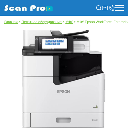
Главная
>
Печатное оборудование
>
МФУ
> МФУ Epson WorkForce Enterpr