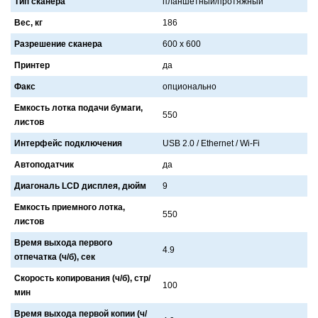
Тип сканера
планшетный/протяжный
Вес, кг
186
Разрешение сканера
600 x 600
Принтер
да
Факс
опционально
Емкость лотка подачи бумаги,
550
листов
Интерфейс подключения
USB 2.0 / Ethernet / Wi-Fi
Автоподатчик
да
Диагональ LCD дисплея, дюйм
9
Емкость приемного лотка,
550
листов
Время выхода первого
4.9
отпечатка (ч/б), сек
Скорость копирования (ч/б), стр/
100
мин
Время выхода первой копии (ч/