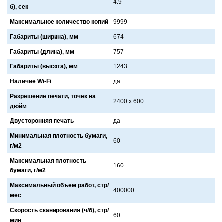
4.9
б), сек
Максимальное количество копий
9999
Габариты (ширина), мм
674
Габариты (длина), мм
757
Габариты (высота), мм
1243
Наличие Wi-Fi
да
Разрешение печати, точек на
2400 x 600
дюйм
Двусторонняя печать
да
Минимальная плотность бумаги,
60
г/м2
Максимальная плотность
160
бумаги, г/м2
Максимальный объем работ, стр/
400000
мес
Скорость сканирования (ч/б), стр/
60
мин