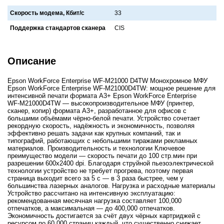
Скорость модема, Кбит/с
33
Поддержка стандартов сканера
CIS
Описание
Epson WorkForce Enterprise WF-M21000 D4TW Монохромное МФУ
Epson WorkForce Enterprise WF‑M21000D4TW: мощное решение для
интенсивной печати формата А3+ Epson WorkForce Enterprise
WF‑M21000D4TW — высокопроизводительное МФУ (принтер,
сканер, копир) формата А3+, разработанное для офисов с
большими объёмами чёрно‑белой печати. Устройство сочетает
рекордную скорость, надёжность и экономичность, позволяя
эффективно решать задачи как крупных компаний, так и
типографий, работающих с небольшими тиражами рекламных
материалов. Производительность и технологии Ключевое
преимущество модели — скорость печати до 100 стр.мин при
разрешении 600x2400 dpi. Благодаря струйной пьезоэлектрической
технологии устройство не требует прогрева, поэтому первая
страница выходит всего за 5 с — в 3 раза быстрее, чем у
большинства лазерных аналогов. Нагрузка и расходные материалы
Устройство рассчитано на интенсивную эксплуатацию:
рекомендованная месячная нагрузка составляет 100,000
отпечатков, а максимальная — до 400,000 отпечатков.
Экономичность достигается за счёт двух чёрных картриджей с
ресурсом по 60,000 страниц каждый, что существенно снижает