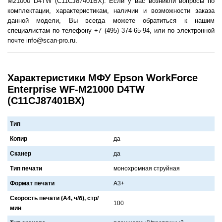
M21000 D4TW (C11CJ87401BX). Если у вас возникли вопросы по
комплектации, характеристикам, наличии и возможности заказа
данной модели, Вы всегда можете обратиться к нашим
специалистам по телефону +7 (495) 374-65-94, или по электронной
почте info@scan-pro.ru.
Характеристики МФУ Epson WorkForce
Enterprise WF-M21000 D4TW
(C11CJ87401BX)
Тип
Копир
да
Сканер
да
Тип печати
монохромная струйная
Формат печати
A3+
Скорость печати (А4, ч/б), стр/
100
мин