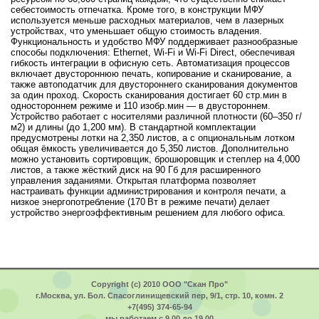
себестоимость отпечатка. Кроме того, в конструкции МФУ
используется меньше расходных материалов, чем в лазерных
устройствах, что уменьшает общую стоимость владения.
Функциональность и удобство MФУ поддерживает разнообразные
способы подключения: Ethernet, Wi‑Fi и Wi‑Fi Direct, обеспечивая
гибкость интеграции в офисную сеть. Автоматизация процессов
включает двустороннюю печать, копирование и сканирование, а
также автоподатчик для двустороннего сканирования документов
за один проход. Скорость сканирования достигает 60 стр.мин в
одностороннем режиме и 110 изобр.мин — в двустороннем.
Устройство работает с носителями различной плотности (60–350 г/
м2) и длины (до 1,200 мм). В стандартной комплектации
предусмотрены лотки на 2,350 листов, а с опциональным лотком
общая ёмкость увеличивается до 5,350 листов. Дополнительно
можно установить сортировщик, брошюровщик и степлер на 4,000
листов, а также жёсткий диск на 90 Гб для расширенного
управления заданиями. Открытая платформа позволяет
настраивать функции администрирования и контроля печати, а
низкое энергопотребление (170 Вт в режиме печати) делает
устройство энергоэффективным решением для любого офиса.
Copyright (c) 2010 ООО "Скан Про"
г.Москва, ул. Бол. Спасоглинищевский пер, 9/1, стр. 10, комн. 2
+7(495) 374-65-94
мы работаем с 9.00 до 19.00