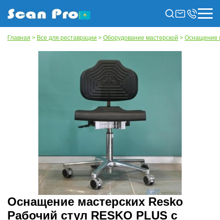
Главная
>
Все для реставрации
>
Оборудование мастерской
>
Оснащение 
Оснащение мастерских Resko
Рабочий стул RESKO PLUS с