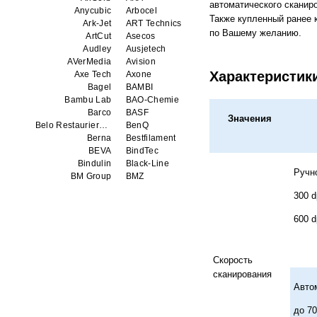
автоматического сканир
Anycubic
Arbocel
Также купленный ранее 
Ark-Jet
ART Technics
по Вашему желанию.
ArtCut
Asecos
Audley
Ausjetech
AVerMedia
Avision
Характеристик
Axe Tech
Axone
Bagel
BAMBI
Bambu Lab
BAO-Chemie
Barco
BASF
Значения
Belo Restaurierungsgerate GmbH
BenQ
Berna
Bestfilament
BEVA
BindTec
Bindulin
Black-Line
Ручн
BM Group
BMZ
BookTEK
Borst
300 d
Boway
bq
Brauberg
Brislon
600 d
Brother
Brune
Bulros
CalXnova
Canon
Canon Production Printing WFP
Скорость
Chaster
Classic Solution
сканирования
Colors
Colortrac
Авто
Comet Art-Maker
Comix
Contex
Creality
до 70
CreatBot
Createbot