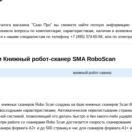
талога магазина "Скан Про" вы сможете найти полную информацию
озникли вопросы по комплектации, характеристикам, наличии и возможн
я к нашим специалистам по телефону +7 (495) 374-65-94, или по электрон
и Книжный робот-сканер SMA RoboScan
книжный робот-сканер
 книжных сканеров Robo Scan создана на базе книжных сканеров Scan M
евосходными характеристиками. Автоматическое перелистывание страниц 
ной системой, позволяющей это делать быстро и без какого-либо ущерба
при работе со сканерами Robo Scan достигается скорость сканирования
канера формата А2+ и до 500 страниц в час для сканеров формата А1+ 