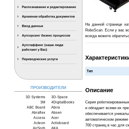
Распознавание и редактирование
Архивная обработка документов
На данной странице ка
Ввод данных
RoboScan. Если у вас в
Аутсорсинг бизнес процессов
всегда можете обратитьс
Аутстаффинг (наши люди
работают у Вас)
Характеристик
Переводческие услуги
Тип
ПРОИЗВОДИТЕЛИ
Описание
3D Systems
3D-Space
Серия роботизированных
3M
4DigitalBooks
ABC Board
Abira
и обладает всеми их пр
Abraflex
Absen
обеспечивается уникаль
Access
Acer
автоматическом режиме 
Acteon
Activboard
700 страниц в час для с
AirSorb
AKA