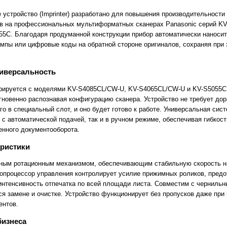
устройство (Imprinter) разработано для повышения производительности 
в на профессиональных мультиформатных сканерах Panasonic серий KV
5C. Благодаря продуманной конструкции прибор автоматически наноси
мпы или цифровые коды на обратной стороне оригиналов, сохраняя при 
иверсальность
егрируется с моделями KV-S4085CL/CW-U, KV-S4065CL/CW-U и KV-S5055C
гновенно распознавая конфигурацию сканера. Устройство не требует до
го в специальный слот, и оно будет готово к работе. Универсальная сис
 с автоматической подачей, так и в ручном режиме, обеспечивая гибкос
енного документооборота.
еристики
жным ротационным механизмом, обеспечивающим стабильную скорость н
ропроцессор управления контролирует усилие прижимных роликов, пред
интенсивность отпечатка по всей площади листа. Совместим с черниль
ся замене и очистке. Устройство функционирует без пропусков даже при
ентов.
бизнеса