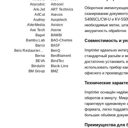
Anycubic
Arbocel
Оборотное импинтующее 
Ark-Jet
ART Technics
сканировании документо
ArtCut
Asecos
S4065CL/CW-U и KV-S505
Audley
Ausjetech
AVerMedia
Avision
необходимые метки, шта
Axe Tech
Axone
аккуратность обработки.
Bagel
BAMBI
Совместимость и ун
Bambu Lab
BAO-Chemie
Barco
BASF
Imprinter идеально инт
Belo Restaurierungsgerate GmbH
BenQ
стандартный разъём и м
Berna
Bestfilament
BEVA
BindTec
достаточно установить е
Bindulin
Black-Line
использовать прибор как
BM Group
BMZ
офисного и производств
BookTEK
Borst
Boway
bq
Технические характ
Brauberg
Brislon
Brother
Brune
Imprinter оснащён надё
Bulros
CalXnova
оборотов в минуту. Мик
Canon
Canon Production Printing WFP
гарантируя одинаковую 
Chaster
Classic Solution
формата, легко поддаёт
Colors
Colortrac
больших объёмов докум
Comet Art-Maker
Comix
Contex
Creality
Преимущества для 
CreatBot
Createbot