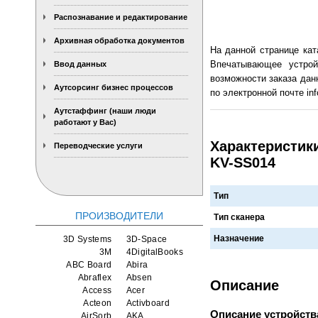
Распознавание и редактирование
Архивная обработка документов
На данной странице ка
Впечатывающее устрой
Ввод данных
возможности заказа дан
Аутсорсинг бизнес процессов
по электронной почте inf
Аутстаффинг (наши люди
работают у Вас)
Характеристик
Переводческие услуги
KV-SS014
Тип
ПРОИЗВОДИТЕЛИ
Тип сканера
Назначение
3D Systems
3D-Space
3M
4DigitalBooks
ABC Board
Abira
Abraflex
Absen
Описание
Access
Acer
Acteon
Activboard
Описание устройств
AirSorb
AKA