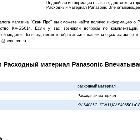
Подробная информация о заказе, доставке и га
Расходный материал Panasonic Впечатывающее
талога магазина "Скан Про" вы сможете найти полную информацию о 
ство KV-SS014. Если у вас возникли вопросы по комплектации, 
ной модели, Вы всегда можете обратиться к нашим специалистам по тел
o@scan-pro.ru.
и Расходный материал Panasonic Впечатыв
расходный материал
Рaсходный мaтериaл
KV-S4085CL/CW-U,KV-S4065CL/CW
а