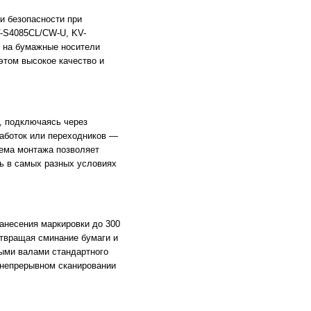
и безопасности при
-S4085CL/CW-U, KV-
т на бумажные носители
этом высокое качество и
, подключаясь через
работок или переходников —
тема монтажа позволяет
ть в самых разных условиях
анесения маркировки до 300
отвращая сминание бумаги и
ными валами стандартного
 непрерывном сканировании