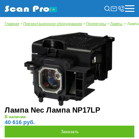
Главная
>
Презентационное оборудование
>
Проекторы
>
Лампы
> Лампа
Лампа Nec Лампа NP17LP
В наличии
40 616 руб.