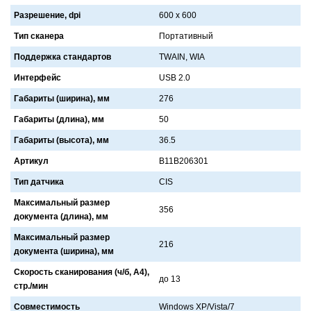
Разрешение, dpi
600 x 600
Тип сканера
Портaтивный
Поддержка стандартов
TWAIN, WIA
Интерфейс
USB 2.0
Габариты (ширина), мм
276
Габариты (длина), мм
50
Габариты (высота), мм
36.5
Артикул
B11B206301
Тип датчика
CIS
Максимальный размер
356
документа (длина), мм
Максимальный размер
216
документа (ширина), мм
Скорость сканирования (ч/б, А4),
до 13
стр./мин
Совместимость
Windows XP/Vista/7