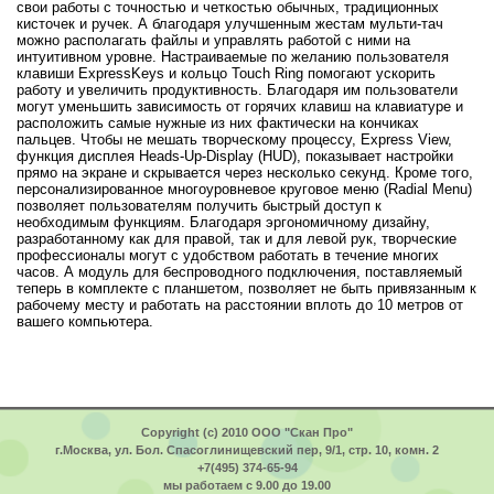
свои работы с точностью и четкостью обычных, традиционных
кисточек и ручек. А благодаря улучшенным жестам мульти-тач
можно располагать файлы и управлять работой с ними на
интуитивном уровне. Настраиваемые по желанию пользователя
клавиши ExpressKeys и кольцо Touch Ring помогают ускорить
работу и увеличить продуктивность. Благодаря им пользователи
могут уменьшить зависимость от горячих клавиш на клавиатуре и
расположить самые нужные из них фактически на кончиках
пальцев. Чтобы не мешать творческому процессу, Express View,
функция дисплея Heads-Up-Display (HUD), показывает настройки
прямо на экране и скрывается через несколько секунд. Кроме того,
персонализированное многоуровневое круговое меню (Radial Menu)
позволяет пользователям получить быстрый доступ к
необходимым функциям. Благодаря эргономичному дизайну,
разработанному как для правой, так и для левой рук, творческие
профессионалы могут с удобством работать в течение многих
часов. А модуль для беспроводного подключения, поставляемый
теперь в комплекте с планшетом, позволяет не быть привязанным к
рабочему месту и работать на расстоянии вплоть до 10 метров от
вашего компьютера.
Copyright (c) 2010 ООО "Скан Про"
г.Москва, ул. Бол. Спасоглинищевский пер, 9/1, стр. 10, комн. 2
+7(495) 374-65-94
мы работаем с 9.00 до 19.00