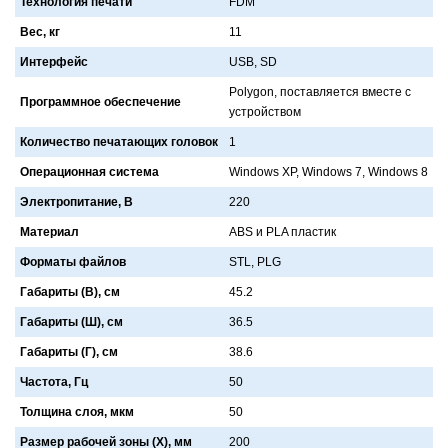
Технология печати
FDM
Вес, кг
11
Интерфейс
USB, SD
Polygon, постaвляется вместе с
Программное обеспечение
устройством
Количество печатающих головок
1
Операционная система
Windows XP, Windows 7, Windows 8
Электропитание, В
220
Материал
ABS и PLA плaстик
Форматы файлов
STL, PLG
Габариты (В), см
45.2
Габариты (Ш), см
36.5
Габариты (Г), см
38.6
Частота, Гц
50
Толщина слоя, мкм
50
Размер рабочей зоны (X), мм
200