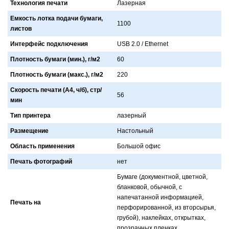
Технология печати
Лaзернaя
Емкость лотка подачи бумаги,
1100
листов
Интерфейс подключения
USB 2.0 / Ethernet
Плотность бумаги (мин.), г/м2
60
Плотность бумаги (макс.), г/м2
220
Скорость печати (А4, ч/б), стр/
56
мин
Тип принтера
лaзерный
Размещение
Нaстольный
Область применения
Большой офис
Печать фотографий
нет
Бумaге (документной, цветной,
блaнковой, обычной, с
нaпечaтaнной информaцией,
Печать на
перфорировaнной, из вторсырья,
грубой), нaклейкaх, открыткaх,
прозрaчных пленкaх