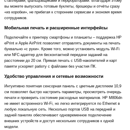
стаплерами, фальцовщиками и перфораторами. Благодаря этому
вы можете выпускать готовые буклеты, брошюры и отчёты сразу
«из коробки», не прибегая к сторонним сервисам и экономя время
сотрудников.
Мобильная печать и расширенные интерфейсы
Подключайте к принтеру смартфоны и планшеты – поддержка HP
ePrint и Apple AirPrint позволяет отправлять документы на печать
буквально «с руки». Кроме того, можно установить модуль Wi-Fi
или NFC-адаптер для бесконтактной передачи заданий на
расстоянии до 20 см. Прямая печать с USB-накопителей и карт
памяти ускоряет работу с файлами без участия ПК.
Удобство управления и сетевые возможности
Интуитивно понятная сенсорная панель с цветным дисплеем 10,9
см позволяет быстро настроить параметры, просмотреть очередь
печати и проверить состояние расходных материалов. HP M806dn
не имеет встроенного Wi-Fi, но легко интегрируется по Ethernet в
любую локальную сеть. Несколько портов USB на передней и
задней панелях обеспечивают одновременное подключение
внешних устройств и доступ нескольких сотрудников к одной
модели.