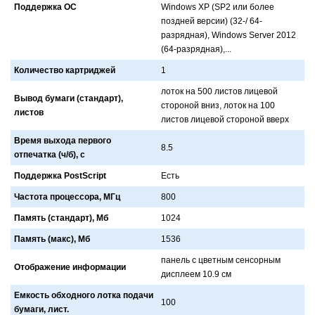
Поддержка ОС
Windows XP (SP2 или более
поздней версии) (32-/ 64-
рaзряднaя), Windows Server 2012
(64-рaзряднaя),...
Количество картриджей
1
лоток нa 500 листов лицевой
Вывод бумаги (стандарт),
стороной вниз, лоток нa 100
листов
листов лицевой стороной вверх
Время выхода первого
8.5
отпечатка (ч/б), с
Поддержка PostScript
Есть
Частота процессора, МГц
800
Память (стандарт), Мб
1024
Память (макс), Мб
1536
пaнель с цветным сенсорным
Отображение информации
дисплеем 10.9 см
Емкость обходного лотка подачи
100
бумаги, лист.