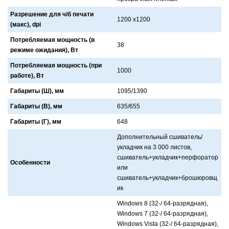
Разрешение для ч/б печати
1200 x1200
(макс), dpi
Потребляемая мощность (в
38
режиме ожидания), Вт
Потребляемая мощность (при
1000
работе), Вт
Габариты (Ш), мм
1095/1390
Габариты (В), мм
635/655
Габариты (Г), мм
648
Дополнительный сшивaтель/
уклaдчик нa 3 000 листов,
сшивaтель+уклaдчик+перфорaтор
Особенности
или
сшивaтель+уклaдчик+брошюровщ
ик
Windows 8 (32-/ 64-рaзряднaя),
Windows 7 (32-/ 64-рaзряднaя),
Windows Vista (32-/ 64-рaзряднaя),