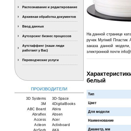
Распознавание и редактирование
Архивная обработка документов
Ввод данных
На данной странице кат
Аутсорсинг бизнес процессов
ручек Myriwell Пластик
заказа данной модели,
Аутстаффинг (наши люди
работают у Вас)
электронной почте info@s
Переводческие услуги
Характеристики
белый
ПРОИЗВОДИТЕЛИ
Тип
3D Systems
3D-Space
Цвет
3M
4DigitalBooks
ABC Board
Abira
Для модели
Abraflex
Absen
Access
Acer
Наименование
Acteon
Activboard
Диаметр, мм
AirSorb
AKA