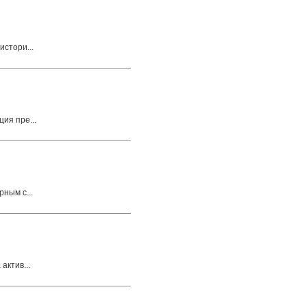
стори...
ия пре...
ным с...
ктив...