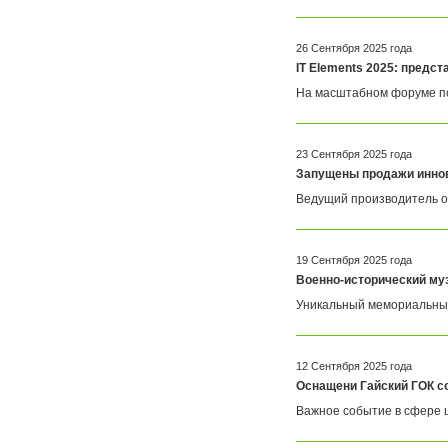
Cronos
Crowley
CTS Europe
Cutzilla
26 Сентября 2025 года
Cyklos
CZUR
IT Elements 2025: предс
D.gen
Da Vinci
Daejin Kostal
Dahle
На масштабном форуме по
Dahlia
Dapeng
DAVID
Deffner & Johann
Delta
Diello
23 Сентября 2025 года
Digis
Dino-Lite: Digital Microscope
Запущены продажи инно
DOKO
Donview
Dostmann
Dr. Honle
Ведущий производитель о
Drager
DSB
Duplo
Dynafold
E-Bake
EBA
19 Сентября 2025 года
Edcomm
Ekamant
Военно-исторический му
Elaskon
ELATEC
ELEGOO
Elittech
Уникальный мемориальный 
Eloam
ELSEC
ENVOVE
EPO-TEK
Epson
Es-Te
12 Сентября 2025 года
Esajet
Esun
Оснащени Гайский ГОК с
Evolon
Exell
Важное событие в сфере 
EXTEK
F&V
Fellowes
FGK