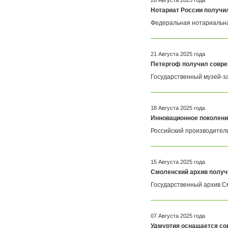
26 Августа 2025 года
IECHO
INDUS
Нотариат России получи
InFocus
INNEX
Intec
Interactive Project
Федеральная нотариальна
Interwrite
Intimus
IQBoard
Iriodin
J Hewit & Sons Ltd
Jinpex
21 Августа 2025 года
JLS
Joyusing
Петергоф получил совре
Jumbo
JUNTU
Kala
Katun
Государственный музей-за
KeenCut
KERN
Klemmsia
Klucel
Kobra
Kodak
18 Августа 2025 года
Konica Minolta
Kw-TriO
Инновационное поколени
Kyocera
Larident
Lascaux
Le Tonkinois
Российский производитель
Leapfrog
Leica
Leister
Leitz
Lexmark
LG
15 Августа 2025 года
List
Liyu
Смоленский архив получ
LR
Lumien
Luxo
Magnum
Государственный архив См
MakerBot
MAMO
Manfrotto
Maped
Marius Fabre
MasterCutter
07 Августа 2025 года
Maxell
MBot 3D
Удмуртия оснащается со