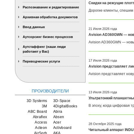
Скидки на режущие плотт
Распознавание и редактирование
Дорогие клиенты, спешим 
Архивная обработка документов
Ввод данных
21 Июля 2026 года
Avision AD360GWN — новы
Аутсорсинг бизнес процессов
Avision AD360GWN — новый
Аутстаффинг (наши люди
работают у Вас)
17 Июля 2026 года
Переводческие услуги
Avision представляет л
Avision представляет нов
ПРОИЗВОДИТЕЛИ
13 Июля 2026 года
Ультратонкий планшетны
3D Systems
3D-Space
В эпоху, когда цифровая 
3M
4DigitalBooks
ABC Board
Abira
Abraflex
Absen
Access
Acer
28 Октября 2025 года
Acteon
Activboard
Читальный аппарат INDUS
AirSorb
AKA