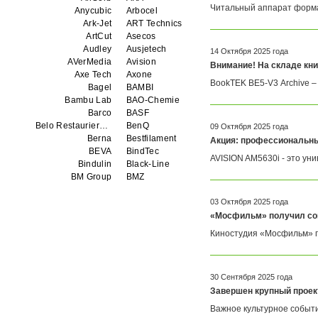
Читальный аппарат формат
Anycubic
Arbocel
Ark-Jet
ART Technics
ArtCut
Asecos
Audley
Ausjetech
14 Октября 2025 года
AVerMedia
Avision
Внимание! На складе кн
Axe Tech
Axone
BookTEK BE5-V3 Archive –
Bagel
BAMBI
Bambu Lab
BAO-Chemie
Barco
BASF
Belo Restaurierungsgerate GmbH
BenQ
09 Октября 2025 года
Berna
Bestfilament
Акция: профессиональные
BEVA
BindTec
AVISION AM5630i - это ун
Bindulin
Black-Line
BM Group
BMZ
BookTEK
Borst
Boway
bq
03 Октября 2025 года
Brauberg
Brislon
«Мосфильм» получил со
Brother
Brune
Киностудия «Мосфильм» п
Bulros
CalXnova
Canon
Canon Production Printing WFP
Chaster
Classic Solution
30 Сентября 2025 года
Colors
Colortrac
Завершен крупный проек
Comet Art-Maker
Comix
Contex
Creality
Важное культурное событи
CreatBot
Createbot