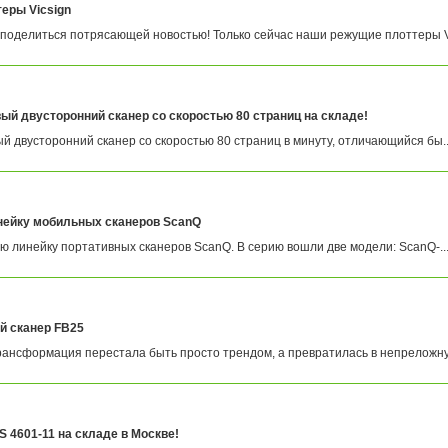
еры Vicsign
поделиться потрясающей новостью! Только сейчас наши режущие плоттеры Vi
й двусторонний сканер со скоростью 80 страниц на складе!
 двусторонний сканер со скоростью 80 страниц в минуту, отличающийся бы..
инейку мобильных сканеров ScanQ
ую линейку портативных сканеров ScanQ. В серию вошли две модели: ScanQ-..
й сканер FB25
трансформация перестала быть просто трендом, а превратилась в непреложную
 4601-11 на складе в Москве!