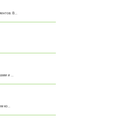
нтов. В...
ми и ...
 ко...