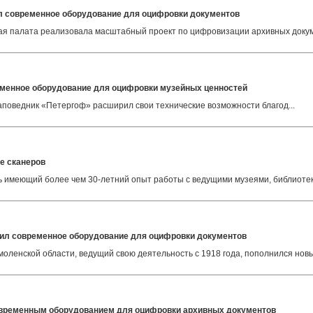
л современное оборудование для оцифровки документов
я палата реализовала масштабный проект по цифровизации архивных докуме
менное оборудование для оцифровки музейных ценностей
поведник «Петергоф» расширил свои технические возможности благод...
е сканеров
 имеющий более чем 30-летний опыт работы с ведущими музеями, библиотека
ил современное оборудование для оцифровки документов
оленской области, ведущий свою деятельность с 1918 года, пополнился новым
временным оборудованием для оцифровки архивных документов