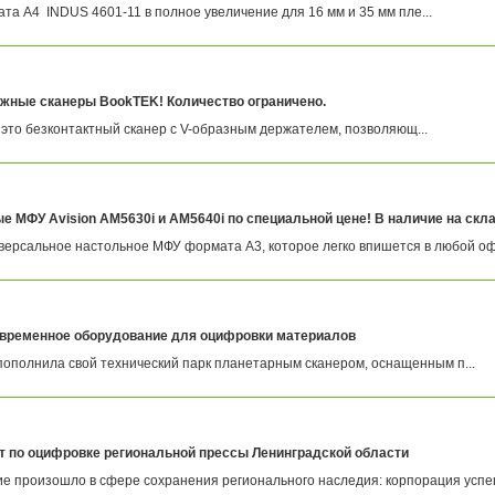
а А4 INDUS 4601-11 в полное увеличение для 16 мм и 35 мм пле...
ижные сканеры BookTEK! Количество ограничено.
 это безконтактный сканер с V-образным держателем, позволяющ...
 МФУ Avision AM5630i и AM5640i по специальной цене! В наличие на скла
иверсальное настольное МФУ формата A3, которое легко впишется в любой офи
временное оборудование для оцифровки материалов
ополнила свой технический парк планетарным сканером, оснащенным п...
т по оцифровке региональной прессы Ленинградской области
е произошло в сфере сохранения регионального наследия: корпорация успеш