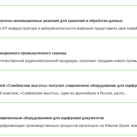
тавлены инновационные решения для хранения и обработки данных
 ИТ-инфраструктуре и кибербезопасности компания представила свои новейш
вационного промышленного сканера
течественной радиоэлектронной продукции, запускает продажи нового промы
зей «Самбекские высоты» получил современное оборудование для оцифр
комплекс «Самбекские высоты», один из крупнейших в России, распо...
овременным оборудованием для оцифровки документов
цифровизации производственных процессов произошло на Южном Урале: комп