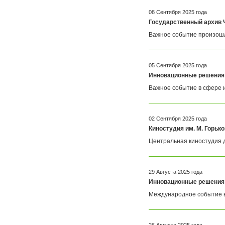
FlashForge
FLSUN
Flying Bear
Foldmaster
08 Сентября 2025 года
Foliant
Formlabs
Государственный архив 
Fotoba
Fplus
Важное событие произошло
Front
FUCHS
Fuji
Fujifilm
Fujitsu
Gamblin
GBC
GCC
05 Сентября 2025 года
Geckotouch
Geha
Инновационные решения
GIDEON
Gladwork
Важное событие в сфере и
GMP
Gnesta
Gongzheng
Goodview
Grafalex
Grafcut
Graphopress
Graphtec
02 Сентября 2025 года
Gregomatic
GTCO CalComp
Киностудия им. М. Горь
Guangming
Guowang
Центральная киностудия д
Hagner
Han-Bond
Hanshin
HAROLUX
HARZ
Hico
HID
Hiper
29 Августа 2025 года
Hiromi Paper Inc
Hisense
Инновационные решения 
Hitachi
Hollytex
Международное событие в 
Horizon
Hostaphan
HP
HSGM
HSM
Ideal