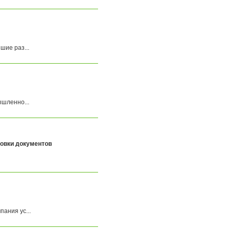
ие раз...
шленно...
овки документов
ания ус...