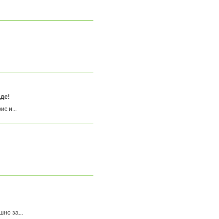
де!
с и...
но за...