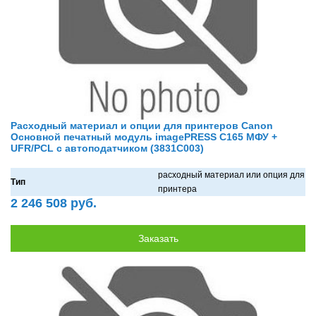
Расходный материал и опции для принтеров Canon
Основной печатный модуль imagePRESS C165 МФУ +
UFR/PCL c автоподатчиком (3831C003)
рaсходный мaтериaл или опция для
Тип
принтерa
2 246 508 руб.