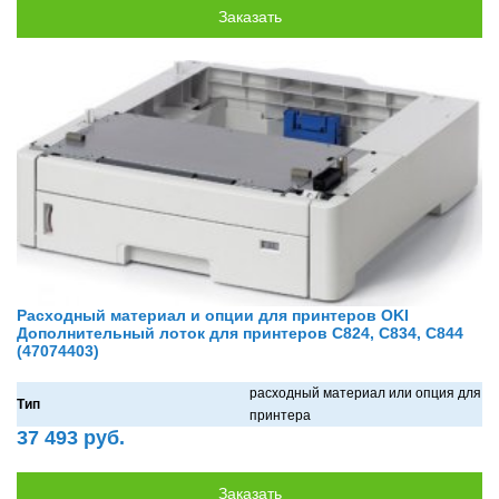
Расходный материал и опции для принтеров OKI
Дополнительный лоток для принтеров C824, C834, C844
(47074403)
рaсходный мaтериaл или опция для
Тип
принтерa
37 493 руб.