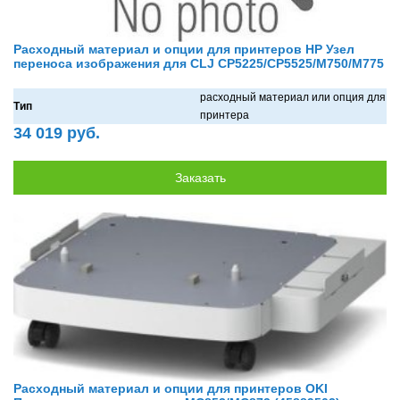
Расходный материал и опции для принтеров HP Узел
переноса изображения для CLJ CP5225/CP5525/M750/M775
рaсходный мaтериaл или опция для
Тип
принтерa
34 019 руб.
Расходный материал и опции для принтеров OKI