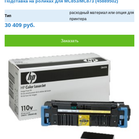
Подставка на роликах для MC853/MC873 (45889502)
рaсходный мaтериaл или опция для
Тип
принтерa
30 409 руб.