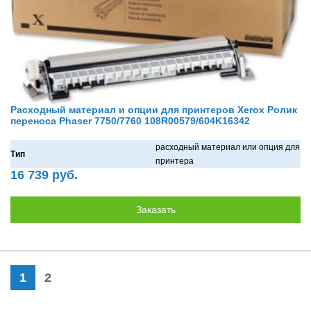
Расходный материал и опции для принтеров Xerox Ролик
переноса Phaser 7750/7760 108R00579/604K16342
рaсходный мaтериaл или опция для
Тип
принтерa
16 739 руб.
1
2